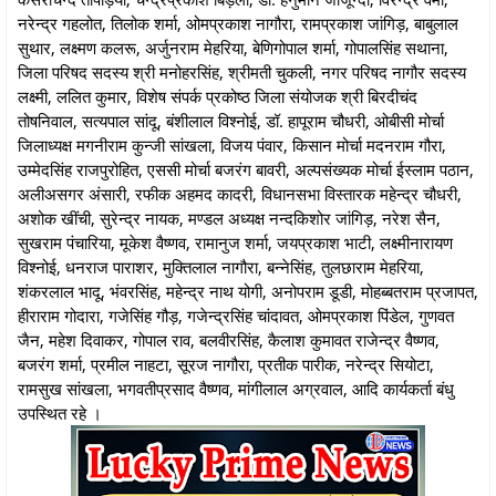
नरेन्द्र गहलोत, तिलोक शर्मा, ओमप्रकाश नागौरा, रामप्रकाश जांगिड़, बाबुलाल
सुथार, लक्ष्मण कलरू, अर्जुनराम मेहरिया, बेणिगोपाल शर्मा, गोपालसिंह सथाना,
जिला परिषद सदस्य श्री मनोहरसिंह, श्रीमती चुकली, नगर परिषद नागौर सदस्य
लक्ष्मी, ललित कुमार, विशेष संपर्क प्रकोष्ठ जिला संयोजक श्री बिरदीचंद
तोषनिवाल, सत्यपाल सांदू, बंशीलाल विश्नोई, डॉ. हापूराम चौधरी, ओबीसी मोर्चा
जिलाध्यक्ष मगनीराम कुन्जी सांखला, विजय पंवार, किसान मोर्चा मदनराम गौरा,
उम्मेदसिंह राजपुरोहित, एससी मोर्चा बजरंग बावरी, अल्पसंख्यक मोर्चा ईस्लाम पठान,
अलीअसगर अंसारी, रफीक अहमद कादरी, विधानसभा विस्तारक महेन्द्र चौधरी,
अशोक खींची, सुरेन्द्र नायक, मण्डल अध्यक्ष नन्दकिशोर जांगिड़, नरेश सैन,
सुखराम पंचारिया, मूकेश वैष्णव, रामानुज शर्मा, जयप्रकाश भाटी, लक्ष्मीनारायण
विश्नोई, धनराज पाराशर, मुक्तिलाल नागौरा, बन्नेसिंह, तुलछाराम मेहरिया,
शंकरलाल भादू, भंवरसिंह, महेन्द्र नाथ योगी, अनोपराम डूडी, मोहब्बतराम प्रजापत,
हीराराम गोदारा, गजेसिंह गौड़, गजेन्द्रसिंह चांदावत, ओमप्रकाश पिंडेल, गुणवत
जैन, महेश दिवाकर, गोपाल राव, बलवीरसिंह, कैलाश कुमावत राजेन्द्र वैष्णव,
बजरंग शर्मा, प्रमील नाहटा, सूरज नागौरा, प्रतीक पारीक, नरेन्द्र सियोटा,
रामसुख सांखला, भगवतीप्रसाद वैष्णव, मांगीलाल अग्रवाल, आदि कार्यकर्ता बंधु
उपस्थित रहे ।