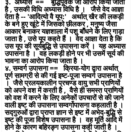
३. अध्यास == बुद्धिपूर्वक जो आरोप किया जाता
है , उसकी विधि अध्यास विधि है । जैसे वेद आज्ञा
देता है -- 'आदित्यो वै यूप:' अर्थात् खैर की लकड़ी
के बने हुए खूंटे में जिसको छीलकर , मनुष्य जैसा
आकार बनाकर यज्ञशाला में पशु बाँधने के लिए गाड़ा
जाता है , उसे यूप कहते हैं । वेद आज्ञा देता है कि
उस यूप की सूर्यबुद्धि से उपासना करें । यह अध्यास
उपासना है । वह लकड़ी होने पर भी उसमें सूर्य की
भावना का आरोप किया जाता है ।
४. सम्वर्ग उपासना == क्रिया-योग द्वारा अर्थात्
पूर्ण सामग्री से की गई इष्ट-पूजा सम्वर्ग उपासना है
। जैसे प्रलयकालीन प्रचण्ड वायु सभी प्राणियों
को अपने वश में करती है , वैसे ही समस्त प्राणियों
को वश में करने के लिए अनेकों उपचारों से की जाने
वाली इष्ट की उपासना सम्वर्गोपासना कहलाती है ।
सद्गुरुओं द्वारा प्राप्त ज्ञान से इष्ट में अभेद-बुद्धि से
इष्ट की पूजा विशेष उपासना है । वह मूर्ति आदि में
होने के कारण बहिरङ्ग उपासना कही जाती है ।