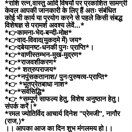
*राशि रत्न,वास्तु आदि विषयों पर प्रकाशित सामग्री
केवल आपकी जानकारी के लिए हैं अतः संबंधित
कोई भी कार्य या प्रयोग करने से पहले किसी संबद्ध
विशेषज्ञ से परामर्श अवश्य लेवें...*
*👉कामना-भेद-बन्दी-मोक्ष*
*👉वाद-विवाद(मुकदमे में) जय*
*👉दबेयानष्ट-धनकी पुनः प्राप्ति*।
*👉*वाणीस्तम्भन-मुख-मुद्रण*
*👉*राजवशीकरण*
*👉* शत्रुपराजय*
*👉*नपुंसकतानाश/ पुनःपुरुषत्व-प्राप्ति*
*👉 *भूतप्रेतबाधा नाश*
*👉*सर्वसिद्धि*
*👉 *सम्पूर्ण साफल्य हेतु, विशेष अनुष्ठान हेतु।
संपर्क करें।*
*रमल ज्योतिर्विद आचार्य दिनेश "प्रेमजी", नागौर
(राज,)*
।। आपका आज का दिन शुभ मंगलमय हो।।