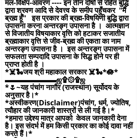
मल-विक्षेप-आवरण ---- इन तीन दोषों से रहित बुद्धि
द्वारा श्रवण आदि से देवत्त्व के समीप पहुँचकर "मैं
ब्रह्म हूँ" इस प्रकार की ब्रह्म-विषयिणी बुद्धि द्वारा
उपासना करना अन्तरङ्ग उपासना है । आत्मज्ञान
से विजातीय विषयाकार वृत्ति को हटाकर सजातीय
ब्रह्माकार वृत्ति से जीव-ब्रह्म की एकता का नाम
अन्तरङ्ग उपासना है । इस अन्तरङ्ग उपासना में
सफलता सम्पदादि उपासना के सिद्ध होने पर ही
प्राप्त होती है ।
*☠️🐍जय श्री महाकाल सरकार ☠️🐍*🪷*
▬▬▬▬▬▬▬ஜ۩۞۩ஜ
*🌷~यह पंचांग नागौर (राजस्थान) सूर्योदय के
अनुसार है।*
*अस्वीकरण(Disclaimer)पंचांग, धर्म, ज्योतिष,
त्यौहार की जानकारी शास्त्रों से ली गई है।*
*हमारा उद्देश्य मात्र आपको केवल जानकारी देना
है। इस संदर्भ में हम किसी प्रकार का कोई दावा नहीं
करते हैं।*