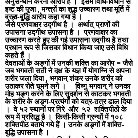
अनुसन्धान करना आरोप है । इसमें विधि-विधान से
इष्ट की पूजा , मन्त्रों का शुद्ध उच्चारण तथा मूर्ति में
ब्रह्म-बुद्धि आरोप कहा गया है ।
जैसे प्रणवाक्षर उद्गीथ है । अर्थात् प्राणों की
उपासना उद्गीथ उपासना है । प्रणवाक्षर का
उच्चारण करते हुए की गई उपासना उद्गीथ है तथा
प्रधान रूप से जिसका विधान किया जाए उसे विधि
कहते हैं ।
देवताओं के अङ्गों में उनकी शक्ति का आरोप = जैसे
जब भगवती सती ने दक्ष के यज्ञ में योगाग्नि से अपना
शरीर जला दिया , भगवान् शंकर उनके शरीर को
उठाकर रोते घूमने लगे । विष्णु भगवान् ने उनका
मोह भङ्ग करने के लिए सुदर्शन से काटकर भगवती
के शरीर के अङ्ग-प्रत्यंगों को यत्र-तत्र डाल दिया
। वे ५२ स्थानों पर गिरे और ५२ शक्तिपीठों के
रूप में प्रसिद्ध है । किसी-किसी ग्रन्थों में १०८
शक्तिपीठ बताये गये हैं । उनके अङ्गों में शक्ति-
बुद्धि उपासना है ।