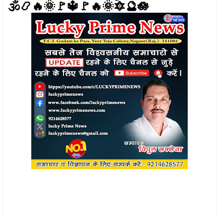
🕉️📿🔥🌞🚩🔱🚩🔥🌞🔯🔮🪷