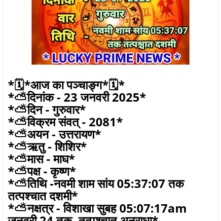
*🗓*आज का पञ्चाङ्ग*🗓*
*⛅दिनांक - 23 जनवरी 2025*
*⛅दिन - गुरुवार*
*⛅विक्रम संवत् - 2081*
*⛅अयन - उत्तरायण*
*⛅ऋतु - शिशिर*
*⛅मास - माघ*
*⛅पक्ष - कृष्ण*
*⛅तिथि -नवमी शाम सांय 05:37:07 तक
तत्पश्चात दशमी*
*⛅नक्षत्र - विशाखा सुबह 05:07:17am
जनवरी 24 तक, तत्पश्चात अनुराधा*