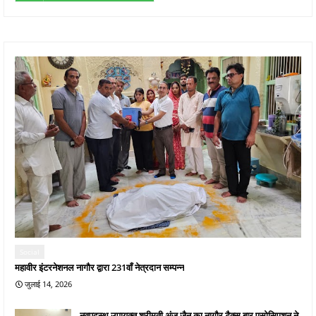
Social
महावीर इंटरनेशनल नागौर द्वारा 231वाँ नेत्रदान सम्पन्न
जुलाई 14, 2026
नवपदस्थ उपायुक्त श्रीमती अंजू जैन का नागौर टैक्स बार एसोसिएशन ने