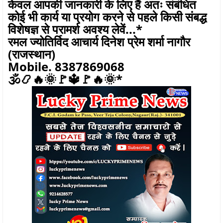
केवल आपकी जानकारी के लिए हैं अतः संबंधित
कोई भी कार्य या प्रयोग करने से पहले किसी संबद्ध
विशेषज्ञ से परामर्श अवश्य लेवें...*
रमल ज्योतिर्विद आचार्य दिनेश प्रेम शर्मा नागौर
(राजस्थान)
Mobile. 8387869068
🕉️📿🔥🌞🚩🔱🚩🔥🌞*