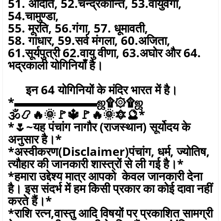
51. अदिति, 52.चन्द्रकान्ति, 53.वायुवेगा,
54.चामुण्डा,
55. मूरति, 56.गंगा, 57. धूमावती,
58. गांधार, 59.सर्व मंगला, 60.अजिता,
61.सूर्यपुत्री 62.वायु वीणा, 63.अघोर और 64.
भद्रकाली योगिनियाँ है।
इन 64 योगिनियों के मंदिर भारत में है।
*▬▬▬▬▬▬▬ஜ۩۞۩ஜ
🕉️📿🔥🌞🚩🔱🚩🔥🌞🔯🔮*
*🌷~यह पंचांग नागौर (राजस्थान) सूर्योदय के
अनुसार है।*
*अस्वीकरण(Disclaimer)पंचांग, धर्म, ज्योतिष,
त्यौहार की जानकारी शास्त्रों से ली गई है।*
*हमारा उद्देश्य मात्र आपको केवल जानकारी देना
है। इस संदर्भ में हम किसी प्रकार का कोई दावा नहीं
करते हैं।*
*राशि रत्न,वास्तु आदि विषयों पर प्रकाशित सामग्री