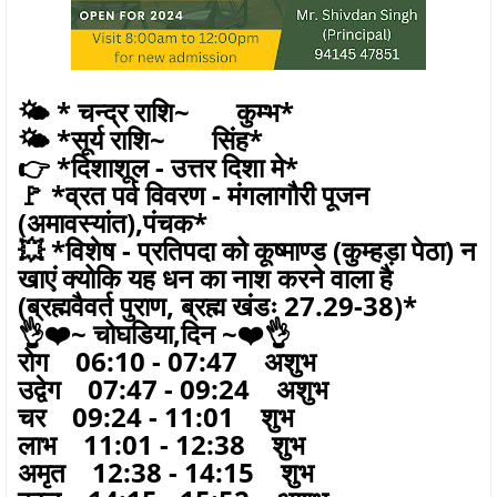
🌤️ * चन्द्र राशि~ कुम्भ*
🌤️ *सूर्य राशि~ सिंह*
👉 *दिशाशूल - उत्तर दिशा मे*
🚩 *व्रत पर्व विवरण - मंगलागौरी पूजन
(अमावस्यांत),पंचक*
💥 *विशेष - प्रतिपदा को कूष्माण्ड (कुम्हड़ा पेठा) न
खाएं क्योकि यह धन का नाश करने वाला है
(ब्रह्मवैवर्त पुराण, ब्रह्म खंडः 27.29-38)*
👌❤️~ चोघडिया,दिन ~❤️👌
रोग 06:10 - 07:47 अशुभ
उद्वेग 07:47 - 09:24 अशुभ
चर 09:24 - 11:01 शुभ
लाभ 11:01 - 12:38 शुभ
अमृत 12:38 - 14:15 शुभ