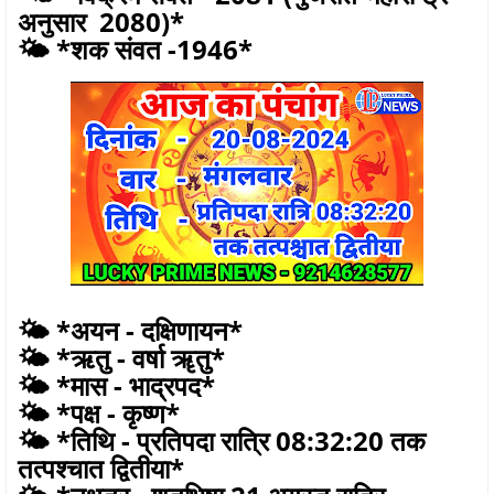
अनुसार 2080)*
🌤️ *शक संवत -1946*
🌤️ *अयन - दक्षिणायन*
🌤️ *ऋतु - वर्षा ॠतु*
🌤️ *मास - भाद्रपद*
🌤️ *पक्ष - कृष्ण*
🌤️ *तिथि - प्रतिपदा रात्रि 08:32:20 तक
तत्पश्चात द्वितीया*