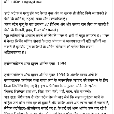
ऑर्गन डोनेशन महत्वपूर्ण तथ्य
’हार्ट अटैक से मृत्यु होने पर केवल कुछ अंग या ऊतक ही डोनेट किये जा सकते है
जैसे कि कॉर्निया, हड्डी, त्वचा और रक्तवाहिकाएं।
’ब्रेन स्टेम मृत्यु के बाद लगभग 37 विभिन्न अंग और ऊतक दान किए जा सकते हैं,
जैसे कि किडनी, हृदय, लिवर और फेफड़े।
’मृत व्यक्तियों से अंगदान करने की स्थिति भारत में अभी भी बहुत कमजोर है। भारत
में केवल लिविंग ऑर्गन डोनर्स के द्वारा अंगदान से आवश्यकता की पूर्ति नहीं की जा
सकती है इसलिए मृत व्यक्तियों के ऑर्गन डोनेशन को प्रोत्साहित करना
अतिआवश्यक है।
ट्रांसप्लांटेशन ऑफ़ ह्यूमन ऑर्गन्स एक्ट 1994
ट्रांसप्लांटेशन ऑफ़ ह्यूमन ऑर्गन्स एक्ट 1994 के अंतर्गत मानव अंगो के
उपचारात्मक प्रयोजन तथा मानव अंगो के व्यवसायिक व्यवहार की रोकथाम के लिए
नियम निर्धारित किए गए है। इस अधिनियम के अनुसार, ऑर्गन के स्रोतः
’निकट रिश्तेदार दाता (मां, पिता, बेटा, बेटी, भाई, बहन, पति या पत्नी)
’मृत दाता, विशेष रूप से ब्रेन स्टेम डेथ के बाद जैसे कि सड़क दुर्घटना आदि के
पीड़ित जहां ब्रेन स्टेम मृत हो चुका है और व्यक्ति अपने आप श्वास नहीं ले सकता है,
लेकिन वेंटीलेटर/ऑक्सीजन सपोर्ट पर है, के हार्ट एवं अन्य ऑर्गन काम कर रहे है।
’निकट रिश्तेदार के अलावा ऐसा डोनर जो केवल प्रेम और संलग्नता के आधार पर