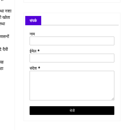
 तथा नशा
भी खोता
संपर्क
 तथा
नाम
्यसनों
 दैवी
ईमेल
*
 यह
्ठा
संदेश
*