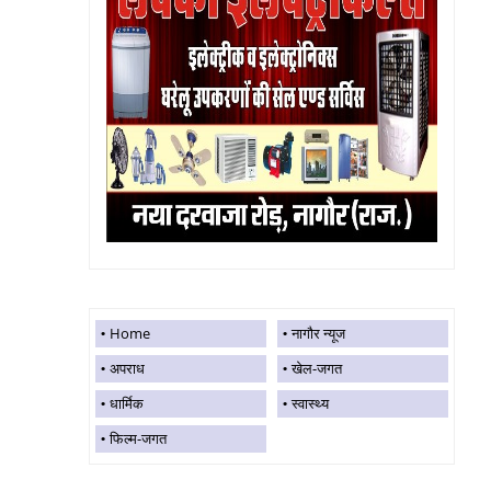
Home
नागौर न्यूज
अपराध
खेल-जगत
धार्मिक
स्वास्थ्य
फिल्म-जगत