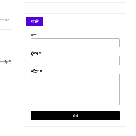
र नया
संपर्क
नाम
ईमेल
*
प्पणियाँ
संदेश
*