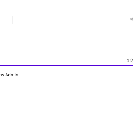
औ
0 टि
 by Admin.