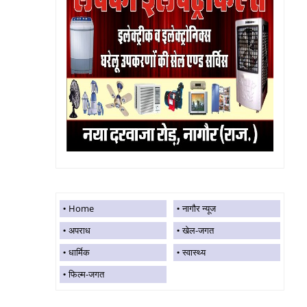
Home
नागौर न्यूज
अपराध
खेल-जगत
धार्मिक
स्वास्थ्य
फिल्म-जगत