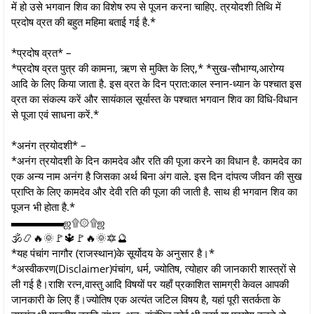
में हो उसे भगवान शिव का विशेष रुप से पूजन करना चाहिए. त्रयोदशी तिथि में
प्रदोष व्रत की बहुत महिमा बताई गई है.*
*प्रदोष व्रत* –
*प्रदोष व्रत पुत्र की कामना, ऋण से मुक्ति के लिए,* *सुख-सौभाग्य,आरोग्य
आदि के लिए किया जाता है. इस व्रत के दिन प्रात:काल स्नान-ध्यान के पश्चात इस
व्रत का संकल्प करें और सायंकाल सूर्यास्त के पश्चात भगवान शिव का विधि-विधान
से पूजा एवं साधना करें.*
*अनंग त्रयोदशी* –
*अनंग त्रयोदशी के दिन कामदेव और रति की पूजा करने का विधान है. कामदेव का
एक अन्य नाम अनंग है जिसका अर्थ बिना अंग वाले. इस दिन दांपत्य जीवन की सुख
प्राप्ति के लिए कामदेव और देवी रति की पूजा की जाती है. साथ ही भगवान शिव का
पूजन भी होता है.*
▬▬▬▬▬ஜ۩۞۩ஜ
🕉️📿🔥🌞🚩🔱🚩🔥🌞🔯🔮
*यह पंचांग नागौर (राजस्थान)के सूर्योदय के अनुसार है।*
*अस्वीकरण(Disclaimer)पंचांग, धर्म, ज्योतिष, त्योहार की जानकारी शास्त्रों से
ली गई है।राशि रत्न,वास्तु आदि विषयों पर यहाँ प्रकाशित सामग्री केवल आपकी
जानकारी के लिए हैं।ज्योतिष एक अत्यंत जटिल विषय है, यहां पूरी सतर्कता के