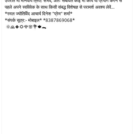
उपरांत भी मानवीय त्रुटि संभव, अतः संबंधित कोई भी कार्य या प्रयोग करने से
पहले अपने स्वविवेक के साथ किसी संबद्ध विशेषज्ञ से परामर्श अवश्य लेवें...
*रमल ज्योतिर्विद आचार्य दिनेश "प्रेम" शर्मा*
*संपर्क सूत्र:- मोबाइल* *8387869068*
🌞🙏🍀🌻🌹🌸💐🍁🐊