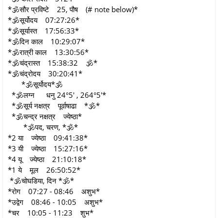
*🕉सौर प्रविष्टे 25, पौष (# note below)*
*🕉सूर्योदय 07:27:26*
*🕉सूर्यास्त 17:56:33*
*🕉दिन काल 10:29:07*
*🕉रात्री काल 13:30:56*
*🕉चंद्रास्त 15:38:32 🕉*
*🕉चंद्रोदय 30:20:41*
*🕉सूर्योदय*🕉
*🕉लग्न धनु 24°5' , 264°5'*
*🕉सूर्य नक्षत्र पूर्वाषाढा *🕉*
*🕉चन्द्र नक्षत्र ज्येष्ठा*
*🕉पद, चरण, *🕉*
*2 या ज्येष्ठा 09:41:38*
*3 यी ज्येष्ठा 15:27:16*
*4 यू ज्येष्ठा 21:10:18*
*1 ये मूल 26:50:52*
*🕉चोघडिया, दिन *🕉*
*रोग 07:27 - 08:46 अशुभ*
*उद्वेग 08:46 - 10:05 अशुभ*
*चर 10:05 - 11:23 शुभ*