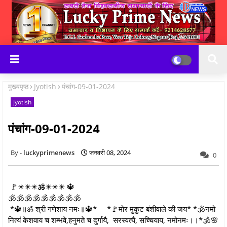
मुख्यपृष्ठ
Jyotish
पंचांग-09-01-2024
Jyotish
पंचांग-09-01-2024
luckyprimenews
जनवरी 08, 2024
0
🚩✴️✴️✴️🕉️✴️✴️✴️ 🔱
🕉️🕉️🕉️🕉️🕉️🕉️🕉️🕉️🕉️
*🔱॥ॐ श्री गणेशाय नमः॥🔱* *🚩मोर मुकुट बंशीवाले की जय* *🕉नमो
नित्यं केशवाय च शम्भवे,हनुमते च दुर्गायै, सरस्वत्यै, सच्चियाय, नमोनमः।।*🕉🌸