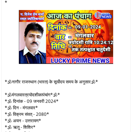
*
*🕉नागौर राजस्थान (भारत) के सूर्योदय समय के अनुसार🕉*
*🕉मंगलवारत्रयोदशीकापंचांग*🕉*
*🕉 दिनांक - 09 जनवरी 2024*
*🕉 दिन - मंगलवार*
*🕉 विक्रम संवत् - 2080*
*🕉 अयन - उत्तरायण*
*🕉 ऋतु - शिशिर*