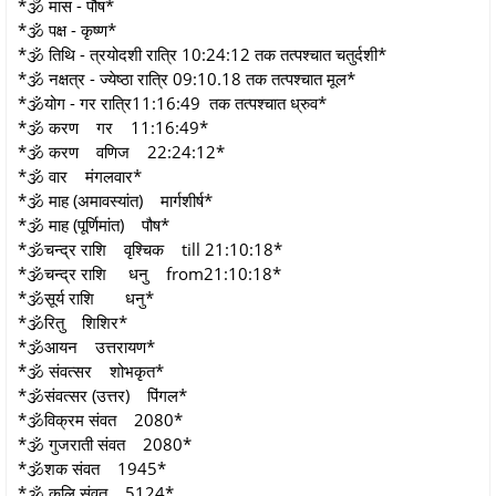
*🕉 मास - पौष*
*🕉 पक्ष - कृष्ण*
*🕉 तिथि - त्रयोदशी रात्रि 10:24:12 तक तत्पश्चात चतुर्दशी*
*🕉 नक्षत्र - ज्येष्ठा रात्रि 09:10.18 तक तत्पश्चात मूल*
*🕉योग - गर रात्रि11:16:49 तक तत्पश्चात ध्रुव*
*🕉 करण गर 11:16:49*
*🕉 करण वणिज 22:24:12*
*🕉 वार मंगलवार*
*🕉 माह (अमावस्यांत) मार्गशीर्ष*
*🕉 माह (पूर्णिमांत) पौष*
*🕉चन्द्र राशि वृश्चिक till 21:10:18*
*🕉चन्द्र राशि धनु from21:10:18*
*🕉सूर्य राशि धनु*
*🕉रितु शिशिर*
*🕉आयन उत्तरायण*
*🕉 संवत्सर शोभकृत*
*🕉संवत्सर (उत्तर) पिंगल*
*🕉विक्रम संवत 2080*
*🕉 गुजराती संवत 2080*
*🕉शक संवत 1945*
*🕉 कलि संवत 5124*