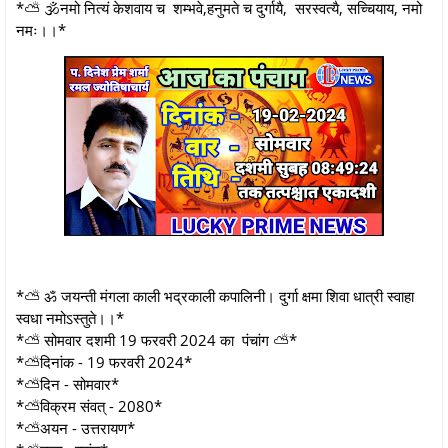
*⛅ 🕉नमो नित्यं केशवाय च शम्भवे,हनुमते च दुर्गायै, सरस्वत्यै, सच्चियाय, नमो
नमः।।*
*⛅ ॐ जयन्ती मंगला काली भद्रकाली कपालिनी। दुर्गा क्षमा शिवा धात्री स्वाहा
स्वधा नमोऽस्तुते।।*
*⛅ सोमवार दशमी 19 फरवरी 2024 का पंचांग ⛅*
*⛅दिनांक - 19 फरवरी 2024*
*⛅दिन - सोमवार*
*⛅विक्रम संवत् - 2080*
*⛅अयन - उत्तरायण*