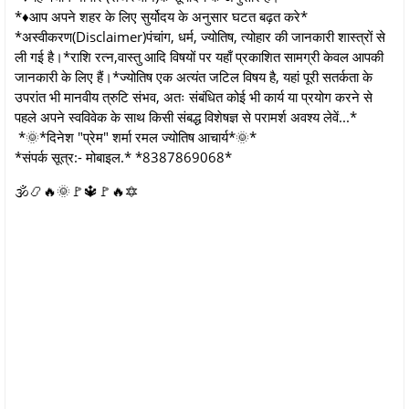
*♦️आप अपने शहर के लिए सुर्योदय के अनुसार घटत बढ़त करे*
*अस्वीकरण(Disclaimer)पंचांग, धर्म, ज्योतिष, त्योहार की जानकारी शास्त्रों से
ली गई है।*राशि रत्न,वास्तु आदि विषयों पर यहाँ प्रकाशित सामग्री केवल आपकी
जानकारी के लिए हैं।*ज्योतिष एक अत्यंत जटिल विषय है, यहां पूरी सतर्कता के
उपरांत भी मानवीय त्रुटि संभव, अतः संबंधित कोई भी कार्य या प्रयोग करने से
पहले अपने स्वविवेक के साथ किसी संबद्ध विशेषज्ञ से परामर्श अवश्य लेवें...*
*🌞*दिनेश "प्रेम" शर्मा रमल ज्योतिष आचार्य*🌞*
*संपर्क सूत्र:- मोबाइल.* *8387869068*
🕉️📿🔥🌞🚩🔱🚩🔥🔯