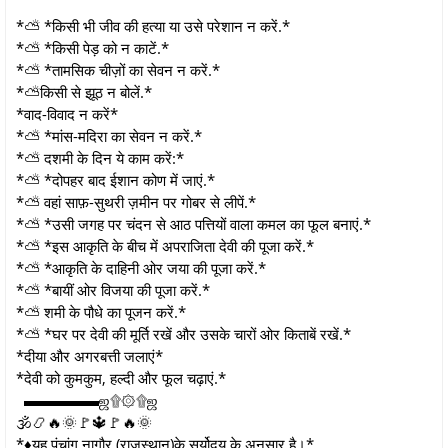
*⛅ *किसी भी जीव की हत्या या उसे परेशान न करें.*
*⛅ *किसी पेड़ को न काटें.*
*⛅ *तामसिक चीज़ों का सेवन न करें.*
*⛅किसी से झूठ न बोलें.*
*वाद-विवाद न करें*
*⛅ *मांस-मदिरा का सेवन न करें.*
*⛅ दशमी के दिन ये काम करें:*
*⛅ *दोपहर बाद ईशान कोण में जाएं.*
*⛅ वहां साफ़-सुथरी ज़मीन पर गोबर से लीपें.*
*⛅ *उसी जगह पर चंदन से आठ पत्तियों वाला कमल का फूल बनाएं.*
*⛅ *इस आकृति के बीच में अपराजिता देवी की पूजा करें.*
*⛅ *आकृति के दाहिनी ओर जया की पूजा करें.*
*⛅ *बायीं ओर विजया की पूजा करें.*
*⛅ शमी के पौधे का पूजन करें.*
*⛅ *घर पर देवी की मूर्ति रखें और उसके चारों ओर किताबें रखें.*
*दीया और अगरबत्ती जलाएं*
*देवी को कुमकुम, हल्दी और फूल चढ़ाएं.*
▬▬▬▬▬ஜ۩۞۩ஜ
🕉️📿🔥🌞🚩🔱🚩🔥🌞
*♦️यह पंचांग नागौर (राजस्थान)के सूर्योदय के अनुसार है।*