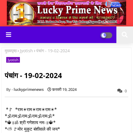
मुख्यपृष्ठ
Jyotish
पंचांग - 19-02-2024
Jyotish
पंचांग - 19-02-2024
luckyprimenews
फ़रवरी 19, 2024
0
*🚩 *राम✴️राम✴️राम✴️राम✴️*
*🕉️राम🕉️राम🕉️राम🕉️राम🕉️*
*🔱॥ॐ श्री गणेशाय नमः॥🔱*
*⛅ 🚩मोर मुकुट बंशीवाले की जय*