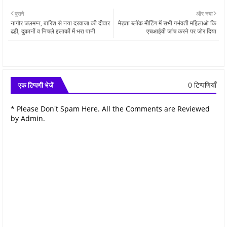
पुराने
और नया
नागौर जलमग्न, बारिश से नया दरवाजा की दीवार
मेड़ता ब्लॉक मीटिंग में सभी गर्भवती महिलाओ कि
ढही, दुकानों व निचले इलाकों में भरा पानी
एचआईवी जांच करने पर जोर दिया
0 टिप्पणियाँ
एक टिप्पणी भेजें
* Please Don't Spam Here. All the Comments are Reviewed
by Admin.