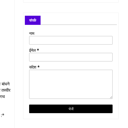
संपर्क
नाम
ईमेल
*
संदेश
*
 बांधने
 तस्वीर
नोरथ
 :*