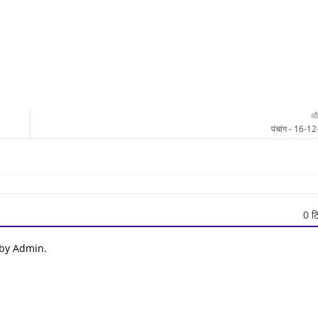
औ
पंचांग - 16-1
0 टि
 by Admin.