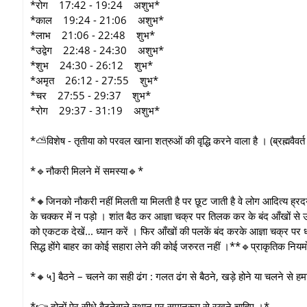
*रोग 17:42 - 19:24 अशुभ*
*काल 19:24 - 21:06 अशुभ*
*लाभ 21:06 - 22:48 शुभ*
*उद्वेग 22:48 - 24:30 अशुभ*
*शुभ 24:30 - 26:12 शुभ*
*अमृत 26:12 - 27:55 शुभ*
*चर 27:55 - 29:37 शुभ*
*रोग 29:37 - 31:19 अशुभ*
*⛅विशेष - तृतीया को परवल खाना शत्रुओं की वृद्धि करने वाला है । (ब्रह्मवैवर
*🔹नौकरी मिलने में समस्या🔹*
*🔸जिनको नौकरी नहीं मिलती या मिलती है पर छूट जाती है वे लोग आदित्य ह्रदय
के चक्कर में न पड़ो । शांत बैठ कर आज्ञा चक्र पर तिलक कर के बंद आँखों से 
को एकटक देखें... ध्यान करें । फिर आँखों की पलकें बंद करके आज्ञा चक्र पर 
सिद्ध होंगे बाहर का कोई सहारा लेने की कोई जरुरत नहीं ।**🔹प्राकृतिक नियमो
*🔸५] बैठने – चलने का सही ढंग : गलत ढंग से बैठने, खड़े होने या चलने से हमारी
*👉 दोनों पेर सीधे बैठनेवाले स्थान पर समानरूप से रखने चाहिए ।*