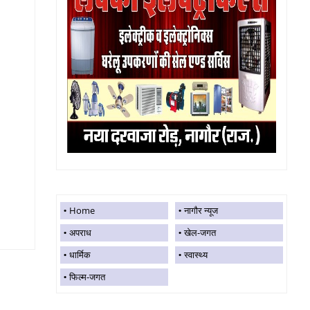
Home
नागौर न्यूज
अपराध
खेल-जगत
धार्मिक
स्वास्थ्य
फिल्म-जगत