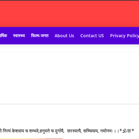
र्मिक
स्वास्थ्य
फिल्म-जगत
About Us
Contact US
Privacy Polic
ं केशवाय च शम्भवे,हनुमते च दुर्गायै, सरस्वत्यै, सच्चियाय, नमोनमः।।*🕉🌸*