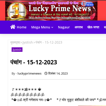
Home
Mega Menu
Nagaur
अपराध
खेल-जगत
धा
मुख्यपृष्ठ
Jyotish
पंचांग - 15-12-2023
Jyotish
पंचांग - 15-12-2023
luckyprimenews
दिसंबर 14, 2023
🚩✴️✴️✴️🕉️✴️✴️✴️ 🔱
🕉️🕉️🕉️🕉️🕉️🕉️🕉️🕉️🕉️
*🔱॥ॐ श्री गणेशाय नमः॥🔱* *🚩मोर मुकुट बंशीवाले की जय* *🕉नमो नित्य