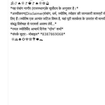
🕉️📿🔥🌞🚩🔱🚩🔥🌞🔯🔮
*यह पंचांग नागौर (राजस्थान)के सूर्योदय के अनुसार है।*
*अस्वीकरण(Disclaimer)पंचांग, धर्म, ज्योतिष, त्योहार की जानकारी शास्त्रों 
लिए हैं।ज्योतिष एक अत्यंत जटिल विषय है, यहां पूरी सतर्कता के उपरांत भी मान
संबद्ध विशेषज्ञ से परामर्श अवश्य लेवें...*
*रमल ज्योतिर्विद आचार्य दिनेश "प्रेम" शर्मा*
*संपर्क सूत्र:- मोबाइल* *8387869068*
🌞🙏🍀🌻🌹🌸💐🍁🐊