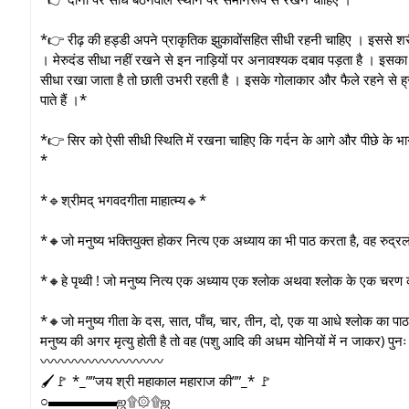
*👉 रीढ़ की हड्डी अपने प्राकृतिक झुकावोंसहित सीधी रहनी चाहिए । इससे शरीर 
। मेरुदंड सीधा नहीं रखने से इन नाड़ियों पर अनावश्यक दबाव पड़ता है । इसका बु
सीधा रखा जाता है तो छाती उभरी रहती है । इसके गोलाकार और फैले रहने से ह्रदय
पाते हैं ।*
*👉 सिर को ऐसी सीधी स्थिति में रखना चाहिए कि गर्दन के आगे और पीछे के भाग
*
*🔹श्रीमद् भगवदगीता माहात्म्य🔹*
*🔸जो मनुष्य भक्तियुक्त होकर नित्य एक अध्याय का भी पाठ करता है, वह रुद
*🔸हे पृथ्वी ! जो मनुष्य नित्य एक अध्याय एक श्लोक अथवा श्लोक के एक चरण क
*🔸जो मनुष्य गीता के दस, सात, पाँच, चार, तीन, दो, एक या आधे श्लोक का पाठ क
मनुष्य की अगर मृत्यु होती है तो वह (पशु आदि की अधम योनियों में न जाकर) पुनः
〰️〰️〰️〰️〰️〰️〰️〰️〰️
🖌🚩 *_””जय श्री महाकाल महाराज की””_* 🚩
○▬▬▬▬▬ஜ۩۞۩ஜ