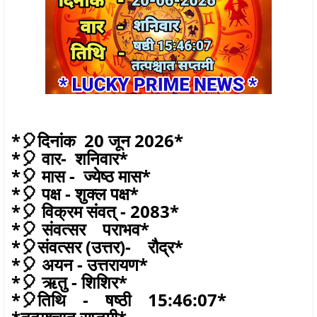
*🎈दिनांक 20 जून 2026*
*🎈 वार- शनिवार*
*🎈 मास - ज्येष्ठ मास*
*🎈 पक्ष - शुक्ल पक्ष*
*🎈 विक्रम संवत् - 2083*
*🎈 संवत्सर पराभव*
*🎈संवत्सर (उत्तर)- रौद्र*
*🎈 अयन - उत्तरायण*
*🎈 ऋतु - शिशिर*
*🎈तिथि - षष्ठी 15:46:07*