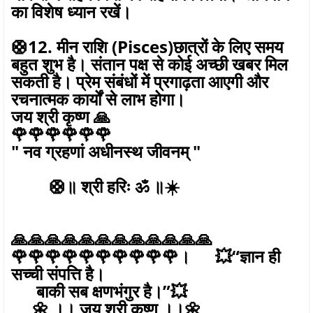
का विशेष ध्यान रखें।
🛟12. मीन राशि (Pisces)छात्रों के लिए समय
बहुत शुभ है। संतान पक्ष से कोई अच्छी खबर मिल
सकती है। प्रेम संबंधों में प्रगाढ़ता आएगी और
रचनात्मक कार्यों से लाभ होगा।
जय श्री कृष्ण 🙏
🌹🌹🌹🌹🌹🌹
" नव ग्रहणां अधीनस्थ जीवनम् "
🛟॥ श्री हरिः ॐ ॥☀️
🙏🙏🙏🙏🙏🙏🙏🙏🙏🙏🙏🙏
🌹🌹🌹🌹🌹🌹🌹🌹🌹🌹। 💥“ज्ञान ही
सच्ची संपत्ति है।
बाकी सब क्षणभंगुर है।”💥
🌼 ।। जय श्री कृष्ण ।।🌼