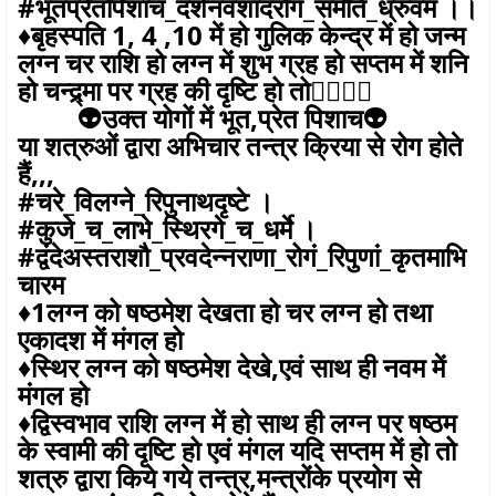
#भूतप्रेतपिशाच_दर्शनवशादरोगं_समेति_ध्रुवम ।।
♦️बृहस्पति 1, 4 ,10 में हो गुलिक केन्द्र में हो जन्म
लग्न चर राशि हो लग्न में शुभ ग्रह हो सप्तम में शनि
हो चन्द्र्मा पर ग्रह की दृष्टि हो तो👇🏼👇🏼
👽उक्त योगों में भूत,प्रेत पिशाच👽
या शत्रुओं द्वारा अभिचार तन्त्र क्रिया से रोग होते
हैं,,,
#चरे_विलग्ने_रिपुनाथदृष्टे ।
#कुजे_च_लाभे_स्थिरगे_च_धर्मे ।
#द्वंदेअस्तराशौ_प्रवदेन्नराणा_रोगं_रिपुणां_कृतमाभि
चारम
♦️1लग्न को षष्ठमेश देखता हो चर लग्न हो तथा
एकादश में मंगल हो
♦️स्थिर लग्न को षष्ठमेश देखे,एवं साथ ही नवम में
मंगल हो
♦️द्विस्वभाव राशि लग्न में हो साथ ही लग्न पर षष्ठम
के स्वामी की दृष्टि हो एवं मंगल यदि सप्तम में हो तो
शत्रु द्वारा किये गये तन्त्र,मन्त्रोंके प्रयोग से