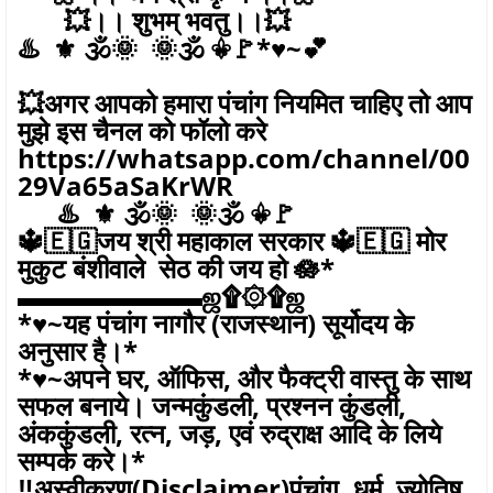
💥।। शुभम् भवतु।।💥
♨️ ⚜️ 🕉🌞 🌞🕉 ⚜🚩*♥️~💕
💥अगर आपको हमारा पंचांग नियमित चाहिए तो आप
मुझे इस चैनल को फॉलो करे
https://whatsapp.com/channel/00
29Va65aSaKrWR
♨️ ⚜️ 🕉🌞 🌞🕉 ⚜🚩
🔱🇪🇬जय श्री महाकाल सरकार 🔱🇪🇬 मोर
मुकुट बंशीवाले सेठ की जय हो 🪷*
▬▬▬▬▬▬▬ஜ۩۞۩ஜ
*♥️~यह पंचांग नागौर (राजस्थान) सूर्योदय के
अनुसार है।*
*♥️~अपने घर, ऑफिस, और फैक्ट्री वास्तु के साथ
सफल बनाये। जन्मकुंडली, प्रश्नन कुंडली,
अंककुंडली, रत्न, जड़, एवं रुद्राक्ष आदि के लिये
सम्पर्क करे।*
‼️अस्वीकरण(Disclaimer)पंचांग, धर्म, ज्योतिष,