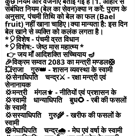
कुछ नियम और वर्जनाएं बताई गई हैं।1. आहार से
संबंधित नियम (बेल का सेवन)क्या न करें: पुराण के
अनुसार, पंचमी तिथि को बेल का फल (Bael
fruit) नहीं खाना चाहिए।क्या मान्यता है: इस दिन
बेल खाने से व्यक्ति को कलंक लगता है।
*🎈विशेष - पंचमी व्रत विधान
*🎈विशेष:- जेष्ठ मास महात्म्य *
👉 जय माँ आदिशक्ति सच्चियाय 🪔
🎉विक्रम सम्वत 2083 का मन्त्री मण्डल🛟
💥राजा गुरु👑 - शासन व्यवस्था के स्वामी
💢सेनाधिपति चन्द्र⚔️ - रक्षा मन्त्री एवं
सेनानायक
💢मन्त्री मंगल⚜️ - नीतियों एवं प्रशासन के
💢स्वामी धान्याधिपति बुध🌻 - रबी की फसलों
के स्वामी
💢सस्याधिपति गुरु🌾 - खरीफ की फसलों के
स्वामी
🛟मेघाधिपति चन्द्र🌧 - मेघ एवं वर्षा के स्वामी