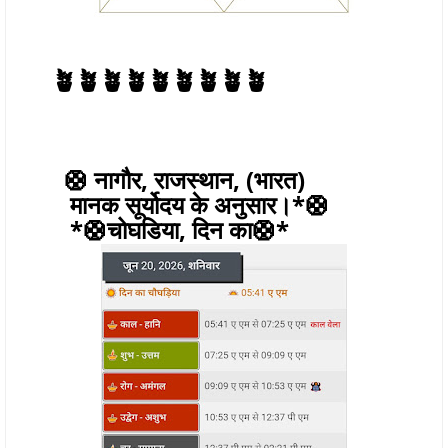
🪴🪴🪴🪴🪴🪴🪴🪴🪴
🛟 नागौर, राजस्थान, (भारत)
मानक सूर्योदय के अनुसार।*🛟
*🛟चोघडिया, दिन का🛟*