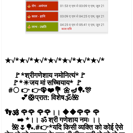
★√*★√*★√*★√*★√*★√*★√*
🚩*श्रीगणेशाय नमोनित्यं*🚩
🚩*☀जय मां सच्चियाय* 🚩
#🌕 👉 👉🦚❤️💐 🌼🪔🏓🎊
💕🛟प्रात: विशेष🕉️🌺
👣🕉️ 🌹🌹 🌹🌹।। 🔶🔶🌹🌹 🌹
➡️ *।। ॐ श्री गणेशाय नमः ।।
🌺🌷🏓.#👉*यदि किसी व्यक्ति को कोई ऐसे