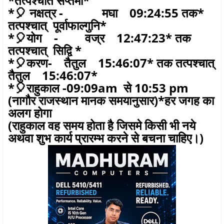
*तत्पश्चात सप्तमी*
*🎈 नक्षत्र - मघा 09:24:55 तक*
तत्पश्चात् पूर्वाफाल्गुनि*
*🎈योग - वज्र 12:47:23* तक
तत्पश्चात् सिद्वि *
*🎈करण- तैतुल 15:46:07* तक तत्पश्चात्
तैतुल 15:46:07*
*🎈राहुकाल -09:09am से 10:53 pm
(नागौर राजस्थान मानक समयानुसार)*हर जगह का
अलग होगा
(राहुकाल वह समय होता है जिसमे किसी भी नये
अथवा शुभ कार्य प्रारम्भ करने से बचना चाहिए।)