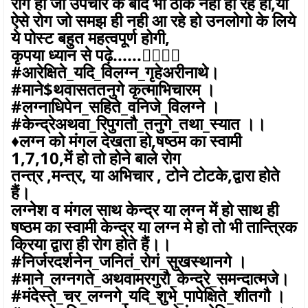
रोग हो जो उपचार के बाद भी ठीक नही हो रहे हो,या
ऐसे रोग जो समझ ही नही आ रहे हो उनलोगो के लिये
ये पोस्ट बहुत महत्वपूर्ण होगी,
कृपया ध्यान से पढ़े......👇🏼👇🏼
#आरेक्षिते_यदि_विलग्न_गृहेअरीनाथे।
#माने$थवासततनुगे कृत्माभिचारम ।
#लग्नाधिपेन_सहिते_वनिजे_विलग्ने ।
#केन्द्रेअथवा_रिपुगतौ_तनुगे_तथा_स्यात ।।
♦️लग्न को मंगल देखता हो,षष्ठम का स्वामी
1,7,10,में हो तो होने बाले रोग
तन्त्र ,मन्त्र, या अभिचार , टोने टोटके,द्वारा होते
हैं।
लग्नेश व मंगल साथ केन्द्र या लग्न में हो साथ ही
षष्ठम का स्वामी केन्द्र या लग्न मे हो तो भी तान्त्रिक
क्रिया द्वारा ही रोग होते हैं।।
#निर्जरदर्शनेन_जनितं_रोगं_सुखस्थानगे ।
#माने_लग्नगते_अथवामरगुरौ_केन्द्रे_समन्दात्मजे।
#मंदेस्ते_चर_लग्नगे_यदि_शुभे_पापेक्षिते_शीतगौ ।