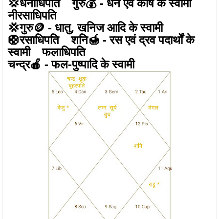
💢धनाधिपति गुरु💰 - धन एवं कोष के स्वामी
नीरसाधिपति
💢गुरु🪙 - धातु, खनिज आदि के स्वामी
🛟रसाधिपति शनि🍯 - रस एवं द्रव पदार्थों के
स्वामी फलाधिपति
चन्द्र🍎 - फल-पुष्पादि के स्वामी