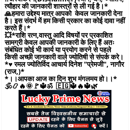
त्यौहार की जानकारी शास्त्रों से ली गई है।*
🙏हमारा उद्देश्य मात्र आपको केवल जानकारी देना
है। इस संदर्भ में हम किसी प्रकार का कोई दावा नहीं
करते हैं।*
💥*राशि रत्न,वास्तु आदि विषयों पर प्रकाशित
सामग्री केवल आपकी जानकारी के लिए हैं अतः
संबंधित कोई भी कार्य या प्रयोग करने से पहले
किसी अच्छी जानकारी वाले ज्योतिषी से संपर्क करे।
*♥️ रमल ज्योतिर्विद आचार्य दिनेश "प्रेमजी", नागौर
(राज,)*
*।।आपका आज का दिन शुभ मंगलमय हो।।*
🕉️📿🔥🌞🚩🔱ॐ 🇪🇬🔱🔥🔱🌿