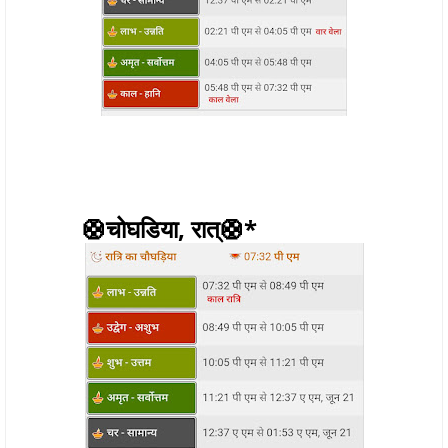
🛟चोघडिया, रात्🛟*