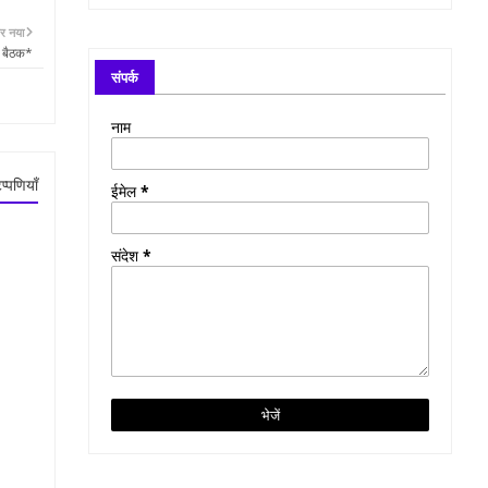
र नया
ी बैठक*
संपर्क
नाम
प्पणियाँ
ईमेल
*
संदेश
*