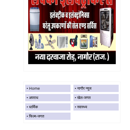
Home
नागौर न्यूज
अपराध
खेल-जगत
धार्मिक
स्वास्थ्य
फिल्म-जगत