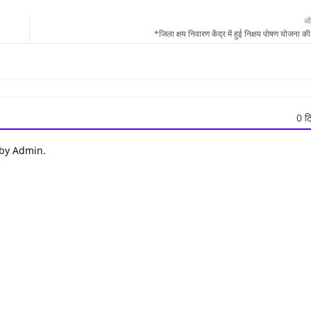
औ
*जिला क्षय निवारण केंद्र में हुई निक्षय पोषण योजना क
0 टि
 by Admin.