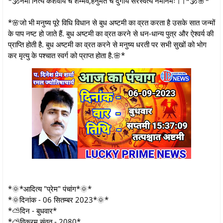
*🕉नमो नित्यं केशवाय च शम्भवे,हनुमते च दुर्गायै सरस्वत्यै नमोनमः।।*🕉🌸*
*🌸जो भी मनुष्य पूरे विधि विधान से बुध अष्टमी का व्रत करता है उसके सात जन्मों
के पाप नष्ट हो जाते हैं. बुध अष्टमी का व्रत करने से धन-धान्य पुत्र और ऐश्वर्य की
प्राप्ति होती है. बुध अष्टमी का व्रत करने से मनुष्य धरती पर सभी सुखों को भोग
कर मृत्यु के पश्चात स्वर्ग को प्राप्त होता है.🌸*
*🌞*आदित्य "प्रेम" पंचांग*🌞*
*🌞दिनांक - 06 सितम्बर 2023*🌞*
*⛅दिन - बुधवार*
*⛅विक्रम संवत् - 2080*