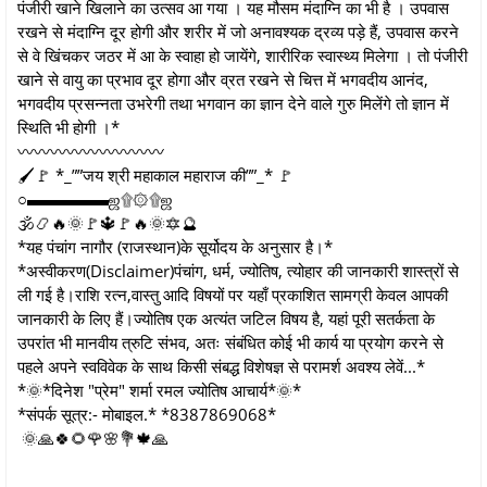
पंजीरी खाने खिलाने का उत्सव आ गया । यह मौसम मंदाग्नि का भी है । उपवास
रखने से मंदाग्नि दूर होगी और शरीर में जो अनावश्यक द्रव्य पड़े हैं, उपवास करने
से वे खिंचकर जठर में आ के स्वाहा हो जायेंगे, शारीरिक स्वास्थ्य मिलेगा । तो पंजीरी
खाने से वायु का प्रभाव दूर होगा और व्रत रखने से चित्त में भगवदीय आनंद,
भगवदीय प्रसन्नता उभरेगी तथा भगवान का ज्ञान देने वाले गुरु मिलेंगे तो ज्ञान में
स्थिति भी होगी ।*
〰️〰️〰️〰️〰️〰️〰️〰️〰️
🖌🚩 *_””जय श्री महाकाल महाराज की””_* 🚩
○▬▬▬▬▬ஜ۩۞۩ஜ
🕉️📿🔥🌞🚩🔱🚩🔥🌞🔯🔮
*यह पंचांग नागौर (राजस्थान)के सूर्योदय के अनुसार है।*
*अस्वीकरण(Disclaimer)पंचांग, धर्म, ज्योतिष, त्योहार की जानकारी शास्त्रों से
ली गई है।राशि रत्न,वास्तु आदि विषयों पर यहाँ प्रकाशित सामग्री केवल आपकी
जानकारी के लिए हैं।ज्योतिष एक अत्यंत जटिल विषय है, यहां पूरी सतर्कता के
उपरांत भी मानवीय त्रुटि संभव, अतः संबंधित कोई भी कार्य या प्रयोग करने से
पहले अपने स्वविवेक के साथ किसी संबद्ध विशेषज्ञ से परामर्श अवश्य लेवें...*
*🌞*दिनेश "प्रेम" शर्मा रमल ज्योतिष आचार्य*🌞*
*संपर्क सूत्र:- मोबाइल.* *8387869068*
🌞🙏🍀🌻🌹🌸💐🍁🙏