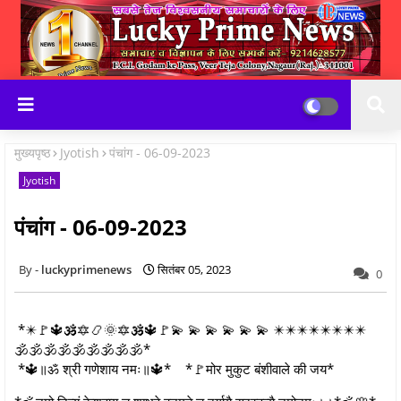
मुख्यपृष्ठ
Jyotish
पंचांग - 06-09-2023
Jyotish
पंचांग - 06-09-2023
luckyprimenews
सितंबर 05, 2023
0
*✴️🚩🔱🕉️🔯📿🌞🔯🕉️🔱🚩💫 💫 💫 💫 💫 💫 ✴️✴️✴️✴️✴️✴️✴️✴️
🕉️🕉️🕉️🕉️🕉️🕉️🕉️🕉️🕉️*
*🔱॥ॐ श्री गणेशाय नमः॥🔱* *🚩मोर मुकुट बंशीवाले की जय*