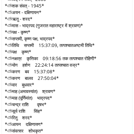
*⛅शक संवत् - 1945*
*⛅अयन - दक्षिणायन*
*⛅ऋतु - शरद*
*⛅मास - भाद्रपद (गुजरात महाराष्ट्र में श्रावण)*
*⛅पक्ष - कृष्ण*
*⛅सप्तमी, कृष्ण पक्ष, भाद्रपद*
*⛅तिथि सप्तमी 15:37:09, तत्पश्चातअष्टमी तिथि*
*⛅पक्ष कृष्ण*
*⛅नक्षत्र कृत्तिका 09:18:56 तक तत्पश्चात रोहिणी*
*⛅योग हर्शण 22:24:14 तत्पश्चात वज्र*
*⛅करण बव 15:37:08*
*⛅करण बालव 27:50:04*
*⛅वार बुधवार*
*⛅माह (अमावस्यांत) श्रावण*
*⛅माह (पूर्णिमांत) भाद्रपद*
*⛅चन्द्र राशि वृषभ*
*⛅सूर्य राशि सिंह*
*⛅रितु शरद*
*⛅आयन दक्षिणायण*
*⛅संवत्सर शोभकृत*