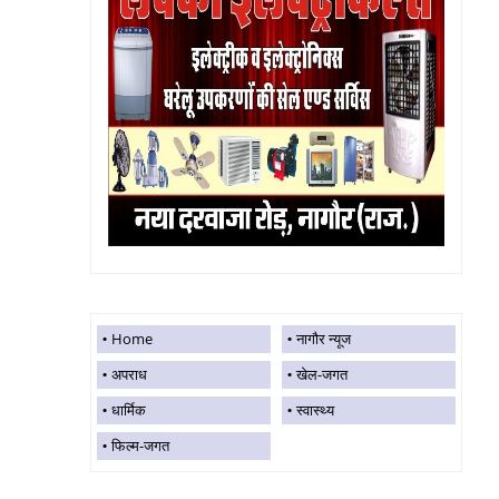
Home
नागौर न्यूज
अपराध
खेल-जगत
धार्मिक
स्वास्थ्य
फिल्म-जगत