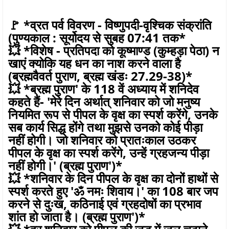
🚩 *व्रत पर्व विवरण - विष्णुपदी-वृश्चिक संक्रांति
(पुण्यकाल : सूर्योदय से सुबह 07:41 तक*
💥 *विशेष - प्रतिपदा को कूष्माण्ड (कुम्हड़ा पेठा) न
खाएं क्योकि यह धन का नाश करने वाला है
(ब्रह्मवैवर्त पुराण, ब्रह्म खंडः 27.29-38)*
💥 *ब्रह्म पुराण' के 118 वें अध्याय में शनिदेव
कहते हैं- 'मेरे दिन अर्थात् शनिवार को जो मनुष्य
नियमित रूप से पीपल के वृक्ष का स्पर्श करेंगे, उनके
सब कार्य सिद्ध होंगे तथा मुझसे उनको कोई पीड़ा
नहीं होगी। जो शनिवार को प्रातःकाल उठकर
पीपल के वृक्ष का स्पर्श करेंगे, उन्हें ग्रहजन्य पीड़ा
नहीं होगी।' (ब्रह्म पुराण')*
💥 *शनिवार के दिन पीपल के वृक्ष का दोनों हाथों से
स्पर्श करते हुए 'ॐ नमः शिवाय।' का 108 बार जप
करने से दुःख, कठिनाई एवं ग्रहदोषों का प्रभाव
शांत हो जाता है। (ब्रह्म पुराण')*