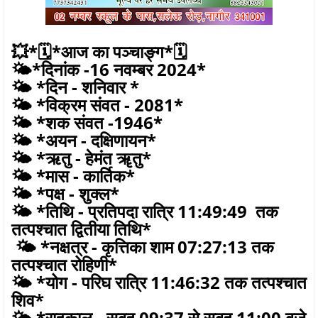
💥*🗓*आज का पञ्चाङ्ग*🗓
🌤️*दिनांक -16 नवम्बर 2024*
🌤️ *दिन - शनिवार *
🌤️ *विक्रम संवत - 2081*
🌤️ *शक संवत -1946*
🌤️ *अयन - दक्षिणायन*
🌤️ *ऋतु - हेमंत ॠतु*
🌤️ *मास - कार्तिक*
🌤️ *पक्ष - शुक्ल*
🌤️ *तिथि - प्रतिपदा रात्रि 11:49:49 तक
तत्पश्चात द्वितीया तिथि*
🌤️ *नक्षत्र - कृत्तिका शाम 07:27:13 तक
तत्पश्चात रोहिणी*
🌤️ *योग - परिघ रात्रि 11:46:32 तक तत्पश्चात
शिव*
🌤️ *राहुकाल - सुबह 09:37 से सुबह 11:00 बजे