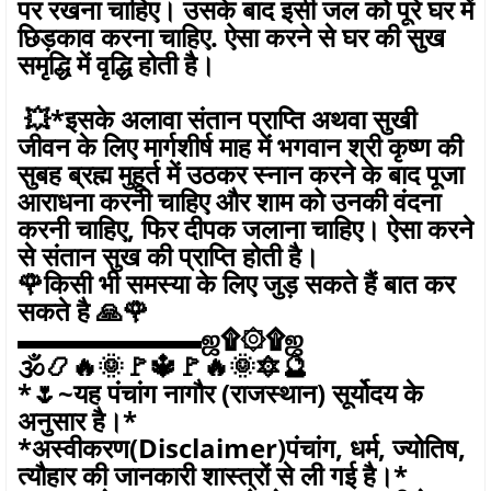
पर रखना चाहिए। उसके बाद इसी जल को पूरे घर में
छिड़काव करना चाहिए. ऐसा करने से घर की सुख
समृद्धि में वृद्धि होती है।
💥*इसके अलावा संतान प्राप्ति अथवा सुखी
जीवन के लिए मार्गशीर्ष माह में भगवान श्री कृष्ण की
सुबह ब्रह्म मुहूर्त में उठकर स्नान करने के बाद पूजा
आराधना करनी चाहिए और शाम को उनकी वंदना
करनी चाहिए, फिर दीपक जलाना चाहिए। ऐसा करने
से संतान सुख की प्राप्ति होती है।
🌹किसी भी समस्या के लिए जुड़ सकते हैं बात कर
सकते है 🙏🌹
▬▬▬▬▬▬▬ஜ۩۞۩ஜ
🕉️📿🔥🌞🚩🔱🚩🔥🌞🔯🔮
*🌷~यह पंचांग नागौर (राजस्थान) सूर्योदय के
अनुसार है।*
*अस्वीकरण(Disclaimer)पंचांग, धर्म, ज्योतिष,
त्यौहार की जानकारी शास्त्रों से ली गई है।*