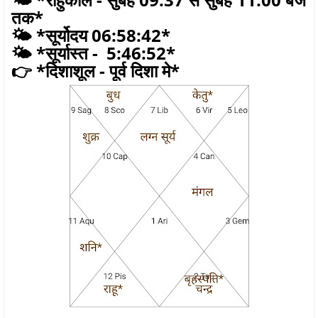
तक*
🌤️ *सूर्योदय 06:58:42*
🌤️ *सूर्यास्त - 5:46:52*
👉 *दिशाशूल - पूर्व दिशा मे*