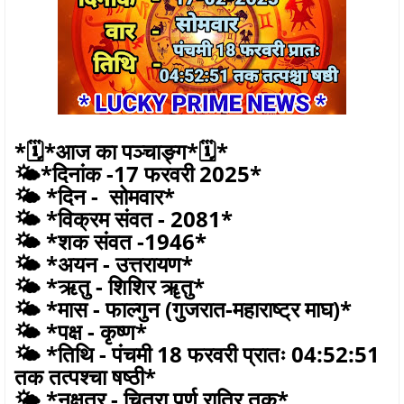
*🗓*आज का पञ्चाङ्ग*🗓*
🌤️*दिनांक -17 फरवरी 2025*
🌤️ *दिन - सोमवार*
🌤️ *विक्रम संवत - 2081*
🌤️ *शक संवत -1946*
🌤️ *अयन - उत्तरायण*
🌤️ *ऋतु - शिशिर ॠतु*
🌤️ *मास - फाल्गुन (गुजरात-महाराष्ट्र माघ)*
🌤️ *पक्ष - कृष्ण*
🌤️ *तिथि - पंचमी 18 फरवरी प्रातः 04:52:51
तक तत्पश्चा षष्ठी*
🌤️ *नक्षत्र - चित्रा पूर्ण रात्रि तक*