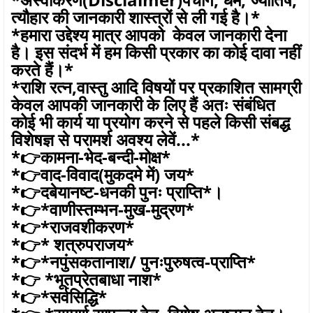
त्यौहार की जानकारी शास्त्रों से ली गई है।*
*हमारा उद्देश्य मात्र आपको केवल जानकारी देना
है। इस संदर्भ में हम किसी प्रकार का कोई दावा नहीं
करते हैं।*
*राशि रत्न,वास्तु आदि विषयों पर प्रकाशित सामग्री
केवल आपकी जानकारी के लिए हैं अतः संबंधित
कोई भी कार्य या प्रयोग करने से पहले किसी संबद्ध
विशेषज्ञ से परामर्श अवश्य लेवें...*
*👉कामना-भेद-बन्दी-मोक्ष*
*👉वाद-विवाद(मुकदमे में) जय*
*👉दबेयानष्ट-धनकी पुनः प्राप्ति*।
*👉*वाणीस्तम्भन-मुख-मुद्रण*
*👉*राजवशीकरण*
*👉* शत्रुपराजय*
*👉*नपुंसकतानाश/ पुनःपुरुषत्व-प्राप्ति*
*👉 *भूतप्रेतबाधा नाश*
*👉*सर्वसिद्धि*