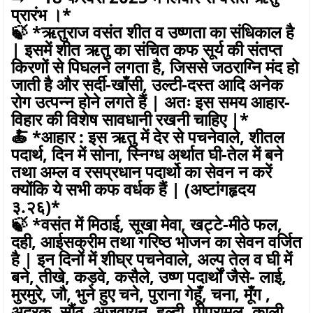
प्रारंभ ।*
🍃 *ऋतुराज वसंत शीत व उष्णता का संधिकाल है
| इसमें शीत ऋतु का संचित कफ सूर्य की संतप्त
किरणों से पिघलने लगता है, जिससे जठराग्नि मंद हो
जाती है और सर्दी-खाँसी, उल्टी-दस्त आदि अनेक
रोग उत्पन्न होने लगते हैं | अतः इस समय आहार-
विहार की विशेष सावधानी रखनी चाहिए |*
🍝 *आहार : इस ऋतु में देर से पचनेवाले, शीतल
पदार्थ, दिन में सोना, स्निग्ध अर्थात घी-तेल में बने
तथा अम्ल व रसप्रधान पदार्थो का सेवन न करें
क्योंकि ये सभी कफ वर्धक हैं | (अष्टांगहृदय
३.२६)*
🍃 *वसंत में मिठाई, सूखा मेवा, खट्टे-मीठे फल,
दही, आईसक्रीम तथा गरिष्ठ भोजन का सेवन वर्जित
है | इन दिनों में शीघ्र पचनेवाले, अल्प तेल व घी में
बने, तीखे, कड़वे, कसैले, उष्ण पदार्थों जैसे- लाई,
मुरमुरे, जौ, भुने हुए चने, पुराना गेहूँ, चना, मूँग ,
अदरक, सौंठ, अजवायन, हल्दी, पीपरामूल, काली