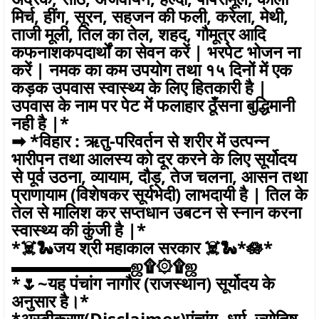
मिर्च, हींग, सूरन, सहजन की फली, करेला, मेथी,
ताजी मूली, तिल का तेल, शहद, गौमूत्र आदि
कफनाशकपदार्थों का सेवन करें | भरपेट भोजन ना
करें | नमक का कम उपयोग तथा १५ दिनों में एक
कड़क उपवास स्वास्थ्य के लिए हितकारी है |
उपवास के नाम पर पेट में फलाहार ठूँसना बुद्धिमानी
नही है |*
➡ *विहार : ऋतु-परिवर्तन से शरीर में उत्पन्न
भारीपन तथा आलस्य को दूर करने के लिए सूर्योदय
से पूर्व उठना, व्यायाम, दौड़, तेज चलना, आसन तथा
प्राणायाम (विशेषकर सूर्यभेदी) लाभदायी है | तिल के
तेल से मालिश कर सप्तधान उबटन से स्नान करना
स्वास्थ्य की कुंजी है |*
*☠️🐍जय श्री महाकाल सरकार ☠️🐍*🪷*
▬▬▬▬▬▬▬ஜ۩۞۩ஜ
*🌷~यह पंचांग नागौर (राजस्थान) सूर्योदय के
अनुसार है।*
*अस्वीकरण(Disclaimer)पंचांग, धर्म, ज्योतिष,