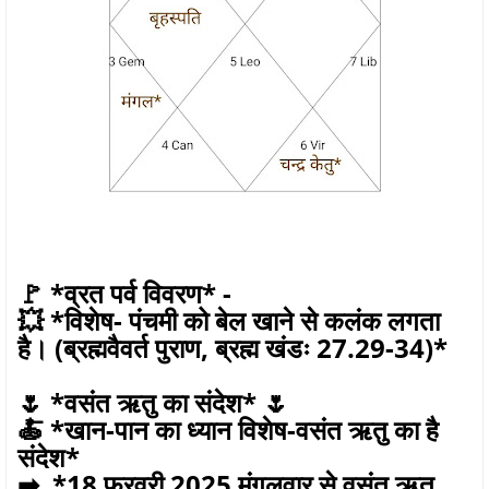
🚩 *व्रत पर्व विवरण* -
💥 *विशेष- पंचमी को बेल खाने से कलंक लगता
है। (ब्रह्मवैवर्त पुराण, ब्रह्म खंडः 27.29-34)*
🌷 *वसंत ऋतु का संदेश* 🌷
🍝 *खान-पान का ध्यान विशेष-वसंत ऋतु का है
संदेश*
➡ *18 फरवरी 2025 मंगलवार से वसंत ऋतु