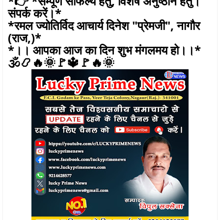
*👉 *सम्पूर्ण साफल्य हेतु, विशेष अनुष्ठान हेतु।
संपर्क करें।*
*रमल ज्योतिर्विद आचार्य दिनेश "प्रेमजी", नागौर
(राज,)*
*।। आपका आज का दिन शुभ मंगलमय हो।।*
🕉️📿🔥🌞🚩🔱🚩🔥🌞