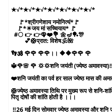
★√*★√*★√*★√*★√*★√*★√*
🚩*श्रीगणेशाय नमोनित्यं*🚩
🚩*☀जय मां सच्चियाय* 🚩
#🌕 👉 👉🦚❤️💐 🌼🪔🏓🎊
💕🛟प्रात: विशेष🕉️🌺
👣🕉️ 🌹🌹 🌹🌹।। 🔶🔶🌹🌹 🌹
🔱🌹🌸 🌹 💢💢शनि जयंती (ज्येष्ठ अमावस्या)‼
❤️शनि जयंती का पर्व हर साल ज्येष्ठ मास की अम
🛟ज्येष्ठ अमावस्या तिथि पर मुख्य रूप से शनि-शा
पितृ दोषों की शांति होती है ।।।
‼️26 मई दिन सोमवार ज्येष्ठ अमावस्या और शनि 