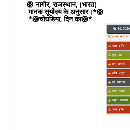
🛟 नागौर, राजस्थान, (भारत)
मानक सूर्योदय के अनुसार।*🛟
*🛟चोघडिया, दिन का🛟*