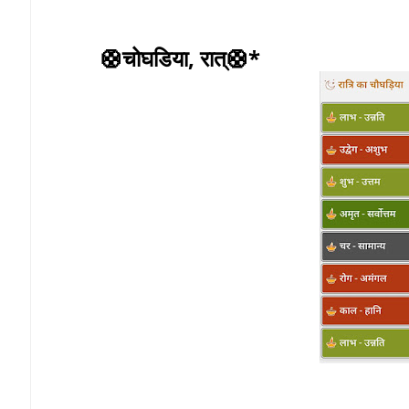
🛟चोघडिया, रात्🛟*