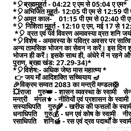
*🎈ब्रह्ममुहूर्त - 04:22 ए एम से 05:04 ए एम*
*🎈अभिजित मुहूर्त- 12:05 पी एम से 12:59 पी
*🎈अमृत काल- 01:15 पी एम से 02:40 पी 
*🎈 निशिता मुहूर्त - 12:10 ए एम, मई 17 से 1
*🎈 व्रत एवं पर्व विवरण अमावस्या व्रत शनि 
*🎈विशेष - अमावस्या के पवित्र अवसर पर सात्व
अन्य तामसिक भोजन का सेवन न करें। इस दिन शुद्ध
भोजन ही करें। इसके साथ ही, अंधेरे में न रहने 
पुराण, ब्रह्म खंड: 27.29-34)*
*🎈विशेष:- अधिक जेष्ठ मास महात्म्य *
👉 जय माँ आदिशक्ति सच्चियाय 🪔
🎉विक्रम सम्वत 2083 का मन्त्री मण्डल🛟
💥राजा गुरु👑 - शासन व्यवस्था के स्वामी सेनाध
मन्त्री मंगल⚜️ - नीतियों एवं प्रशासन के स्वा
सस्याधिपति गुरु🌾 - खरीफ की फसलों के स्वामी 
धनाधिपति गुरु💰 - धन एवं कोष के स्वामी नीर
रसाधिपति शनि🍯 - रस एवं द्रव पदार्थों के स्व