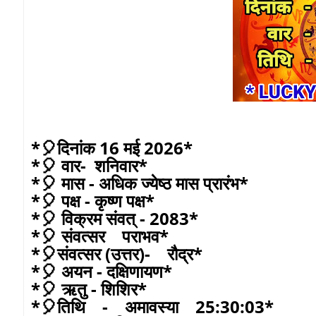
*🎈दिनांक 16 मई 2026*
*🎈 वार- शनिवार*
*🎈 मास - अधिक ज्येष्ठ मास प्रारंभ*
*🎈 पक्ष - कृष्ण पक्ष*
*🎈 विक्रम संवत् - 2083*
*🎈 संवत्सर पराभव*
*🎈संवत्सर (उत्तर)- रौद्र*
*🎈 अयन - दक्षिणायण*
*🎈 ऋतु - शिशिर*
*🎈तिथि - अमावस्या 25:30:03*