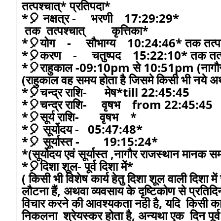
तत्पश्चात्* प्रतिपदा*
*🎈 नक्षत्र - भरणी 17:29:29*
तक तत्पश्चात् कृत्तिका*
*🎈योग - सौभाग्य 10:24:46* तक तत्पश
*🎈करण - चतुष्पद 15:22:10* तक तत्पश
*🎈राहुकाल -09:10pm से 10:51pm (नागौर 
(राहुकाल वह समय होता है जिसमे किसी भी नये अथव
*🎈चन्द्र राशि- मेष*till 22:45:45
*🎈चन्द्र राशि- वृषभ from 22:45:45
*🎈सूर्य राशि- वृषभ *
*🎈 सूर्योदय - 05:47:48*
*🎈 सूर्यास्त - 19:15:24*
*(सूर्योदय एवं सूर्यास्त ,नागौर राजस्थान मानक 
*🎈दिशा शूल- पूर्व दिशा में*
( किसी भी विशेष कार्य हेतु दिशा शूल वाली दिशा 
लौटना हैं, अथवा व्यवसाय के दृष्टिकोण से प्रति
विचार करने की आवश्यकता नही है, यदि किसी कारण व
निकलना श्रेयस्कर होता है, अन्यथा एक दिन पूर