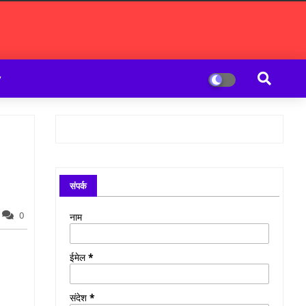
y
संपर्क
0
नाम
ईमेल
*
संदेश
*