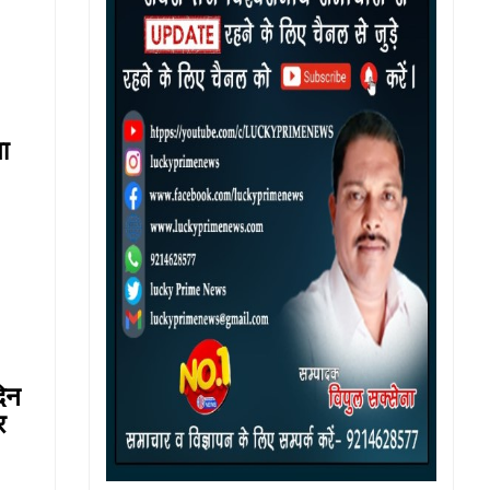
ा
दिन
र