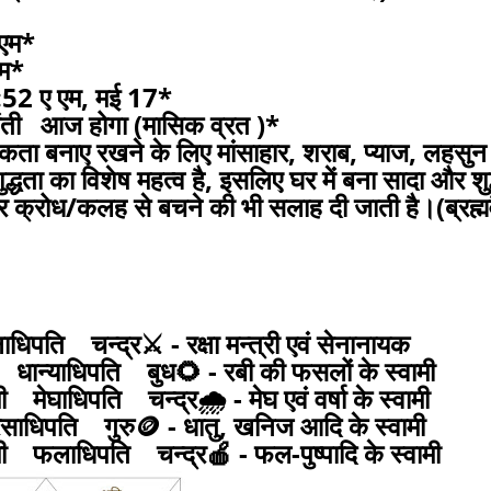
 एम*
एम*
2:52 ए एम, मई 17*
जयंती आज होगा (मासिक व्रत )*
िकता बनाए रखने के लिए मांसाहार, शराब, प्याज, लहसु
ता का विशेष महत्व है, इसलिए घर में बना सादा और शुद
और क्रोध/कलह से बचने की भी सलाह दी जाती है।(ब्रह्मव
िपति चन्द्र⚔️ - रक्षा मन्त्री एवं सेनानायक
मी धान्याधिपति बुध🌻 - रबी की फसलों के स्वामी
मेघाधिपति चन्द्र🌧 - मेघ एवं वर्षा के स्वामी
साधिपति गुरु🪙 - धातु, खनिज आदि के स्वामी
ामी फलाधिपति चन्द्र🍎 - फल-पुष्पादि के स्वामी