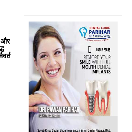
न और
्ध
ैवर्त