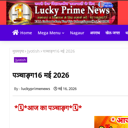
Home
Mega Menu
Nagaur
अपराध
खेल-जगत
धा
मुख्यपृष्ठ
Jyotish
पञ्चाङ्ग16 मई 2026
Jyotish
पञ्चाङ्ग16 मई 2026
luckyprimenews
मई 16, 2026
*🗓*आज का पञ्चाङ्ग*🗓*