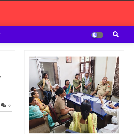
y
ा
0