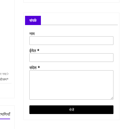
संपर्क
नाम
ईमेल
*
संदेश
*
र नया
 आयोजन*
प्पणियाँ