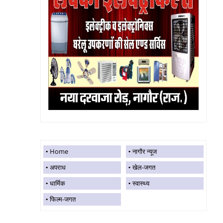
Home
नागौर न्यूज
अपराध
खेल-जगत
धार्मिक
स्वास्थ्य
फिल्म-जगत