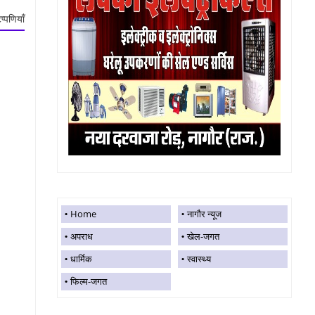
प्पणियाँ
Home
नागौर न्यूज
अपराध
खेल-जगत
धार्मिक
स्वास्थ्य
फिल्म-जगत