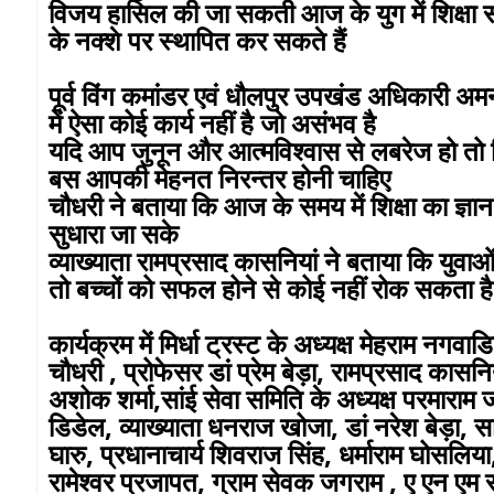
विजय हासिल की जा सकती आज के युग में शिक्षा 
के नक्शे पर स्थापित कर सकते हैं
पूर्व विंग कमांडर एवं धौलपुर उपखंड अधिकारी अमन
में ऐसा कोई कार्य नहीं है जो असंभव है
यदि आप जुनून और आत्मविश्वास से लबरेज हो तो क
बस आपकी मेहनत निरन्तर होनी चाहिए
चौधरी ने बताया कि आज के समय में शिक्षा का ज्ञ
सुधारा जा सके
व्याख्याता रामप्रसाद कासनियां ने बताया कि युव
तो बच्चों को सफल होने से कोई नहीं रोक सकता ह
कार्यक्रम में मिर्धा ट्रस्ट के अध्यक्ष मेहराम नगवाडि
चौधरी , प्रोफेसर डां प्रेम बेड़ा, रामप्रसाद का
अशोक शर्मा,सांई सेवा समिति के अध्यक्ष परमाराम जा
डिडेल, व्याख्याता धनराज खोजा, डां नरेश बेड़ा, 
घारु, प्रधानाचार्य शिवराज सिंह, धर्माराम घोसलिय
रामेश्वर प्रजापत, ग्राम सेवक जगराम , ए एन एम 