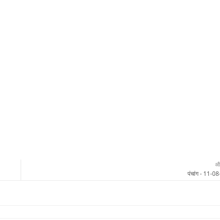
औ
पंचांग - 11-0