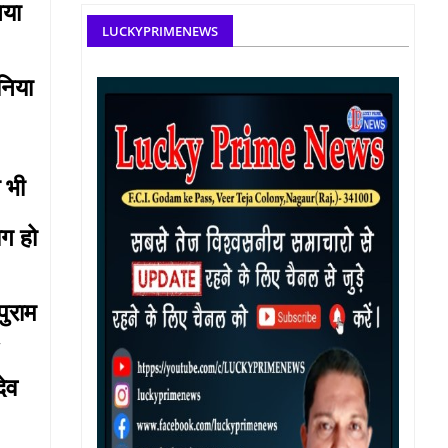
िया
LUCKYPRIMENEWS
निया
 भी
ोग हो
पुराम
,
देव