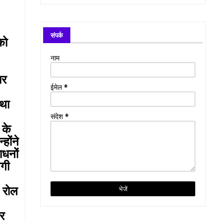
संपर्क
को
नाम
ार
ईमेल
*
्था
संदेश
*
 के
होंने
ाधनों
ेगी
 रोल
पर