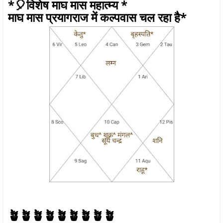
*🎈विशेष माघ मास महात्म्य *
माघ मास प्रयागराज में कल्पवास चल रहा है*
🪴🪴🪴🪴🪴🪴🪴🪴🪴