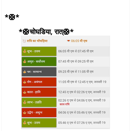
*🛟*
*🛟चोघडिया, रात्🛟*