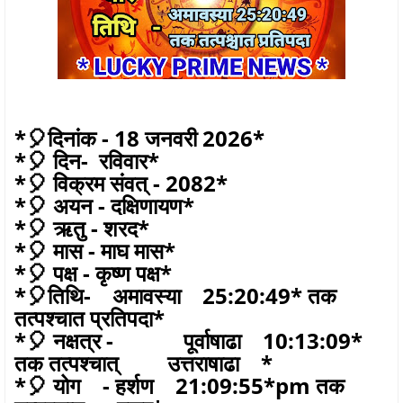
*🎈दिनांक - 18 जनवरी 2026*
*🎈 दिन- रविवार*
*🎈 विक्रम संवत् - 2082*
*🎈 अयन - दक्षिणायण*
*🎈 ऋतु - शरद*
*🎈 मास - माघ मास*
*🎈 पक्ष - कृष्ण पक्ष*
*🎈तिथि- अमावस्या 25:20:49* तक
तत्पश्चात प्रतिपदा*
*🎈 नक्षत्र - पूर्वाषाढा 10:13:09*
तक तत्पश्चात् उत्तराषाढा *
*🎈 योग - हर्शण 21:09:55*pm तक