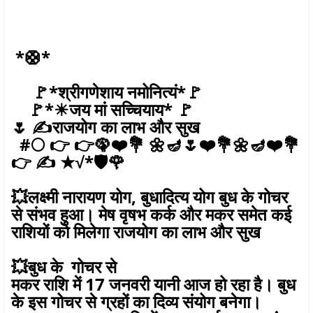
*🛟*
🚩*श्रीगणेशाय नमोनित्यं*🚩
🚩*☀जय मां सच्चियाय* 🚩
🌷 ✍️राजयोग का लाभ और सुख
#🌕 👉 👉🦚❤️💐 🌼🪔🌷❤️💐🌼🪔❤️💐
👉 ✍️ ★√*🛡️🌹
💥लक्ष्मी नारायण योग, बुधादित्य योग बुध के गोचर
से संभव हुआ। मेष वृषभ कर्क और मकर समेत कई
राशियों को मिलेगा राजयोग का लाभ और सुख
💥बुध के गोचर से
मकर राशि में 17 जनवरी यानी आज हो रहा है। बुध
के इस गोचर से ग्रहों का दिव्य संयोग बनेगा।