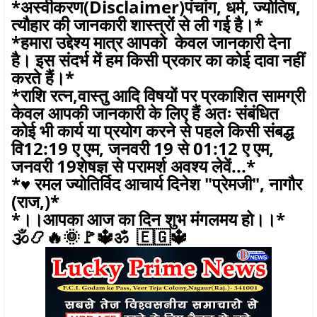
*अस्वीकरण(Disclaimer)पंचांग, धर्म, ज्योतिष,
त्यौहार की जानकारी शास्त्रों से ली गई है।*
*हमारा उद्देश्य मात्र आपको केवल जानकारी देना
है। इस संदर्भ में हम किसी प्रकार का कोई दावा नहीं
करते हैं।*
*राशि रत्न,वास्तु आदि विषयों पर प्रकाशित सामग्री
केवल आपकी जानकारी के लिए हैं अतः संबंधित
कोई भी कार्य या प्रयोग करने से पहले किसी संबद्ध
वि12:19 ए एम, जनवरी 19 से 01:12 ए एम,
जनवरी 19शेषज्ञ से परामर्श अवश्य लेवें...*
*♥️ रमल ज्योतिर्विद आचार्य दिनेश "प्रेमजी", नागौर
(राज,)*
*।।आपका आज का दिन शुभ मंगलमय हो।।*
🕉️📿🔥🌞🚩🔱ॐ 🇪🇬🔱