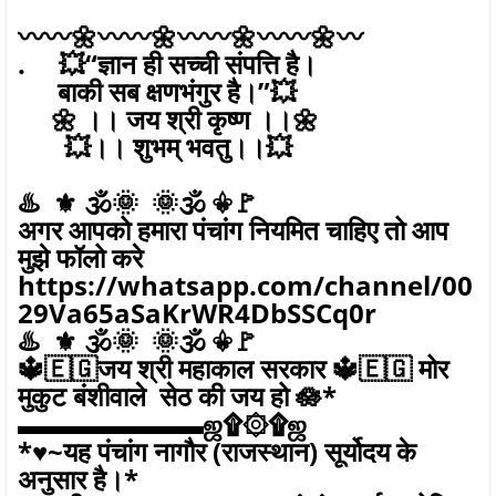
〰〰🌼〰〰🌼〰〰🌼〰〰🌼〰
. 💥“ज्ञान ही सच्ची संपत्ति है।
बाकी सब क्षणभंगुर है।”💥
🌼 ।। जय श्री कृष्ण ।।🌼
💥।। शुभम् भवतु।।💥
♨️ ⚜️ 🕉🌞 🌞🕉 ⚜🚩
अगर आपको हमारा पंचांग नियमित चाहिए तो आप
मुझे फॉलो करे
https://whatsapp.com/channel/00
29Va65aSaKrWR4DbSSCq0r
♨️ ⚜️ 🕉🌞 🌞🕉 ⚜🚩
🔱🇪🇬जय श्री महाकाल सरकार 🔱🇪🇬 मोर
मुकुट बंशीवाले सेठ की जय हो 🪷*
▬▬▬▬▬▬▬ஜ۩۞۩ஜ
*♥️~यह पंचांग नागौर (राजस्थान) सूर्योदय के
अनुसार है।*