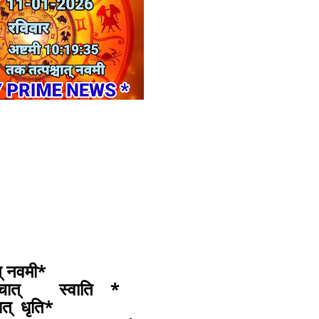
् नवमी*
पश्चात् स्वाति *
चात् धृति*