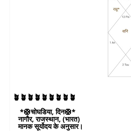
🪴🪴🪴🪴🪴🪴🪴🪴🪴
*🛟चोघडिया, दिन🛟*
नागौर, राजस्थान, (भारत)
मानक सूर्योदय के अनुसार।