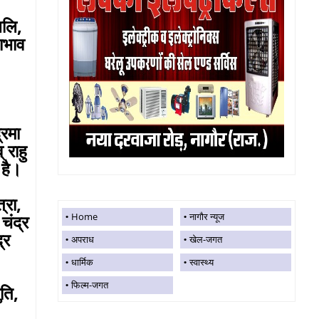
बलि,
वाभाव
्रमा
 राहु
 है।
्रा,
चंद्र
Home
नागौर न्यूज
्र
अपराध
खेल-जगत
धार्मिक
स्वास्थ्य
फिल्म-जगत
ुति,