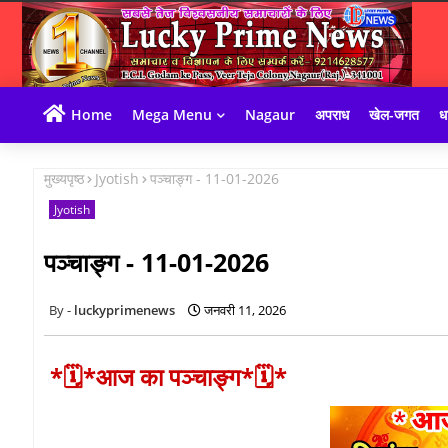
Home
Mega Menu
Nagaur
अपराध
खेल-जगत
धा
मुख्यपृष्ठ
Jyotish
पञ्चाङ्ग - 11-01-2026
Jyotish
पञ्चाङ्ग - 11-01-2026
luckyprimenews
जनवरी 11, 2026
*🗓*आज का पञ्चाङ्ग*🗓*