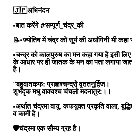
🇯🇵अभिनंदन
▪️बात करेंगे #सम्पूर्ण_चंद्र_की
📝▪️ज्योतिष में चंद्र को सूर्य की अर्धांगिनी भी कह
▪️चन्द्र को कालपुरुष का मन कहा गया है इसी लिए 
के आधार पर ही जातक के मन का पता लगाया जाता है
है।
"बहुवातकफ: प्राज्ञश्चन्द्रों वृततनुर्द्विज।
शुभदृक मधु वाक्यश्च चंचलो मदनातुर:।।
▪️अर्थात चंद्रमा वायु, कफयुक्त प्रकृति वाला, बुद
व कामी है।
🛡️चंद्रमा एक सौम्य ग्रह है।