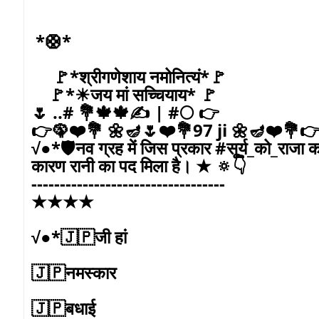
*🛟*
🚩*श्रीगणेशाय नमोनित्यं*🚩
🚩*☀जय मां सच्चियाय* 🚩
🌷 ..# 💐🍁🍁✍️ | #🌕 👉
👉🦚❤️💐 🌼🪔🌷❤️💐97 ji 🌼🪔❤️💐
√●*🛡️नव ग्रह में जिस प्रकार #सूर्य_को_राजा का दर
कारण रानी का पद मिला है। ★ 🔅👇
----------------------------------
★★★★
√●*🇯🇵जी हां
🇯🇵नमस्कार
🇯🇵बधाई