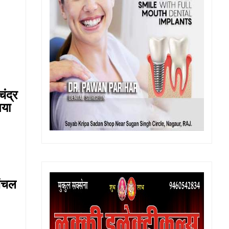
ंद्र
गया
चंचल