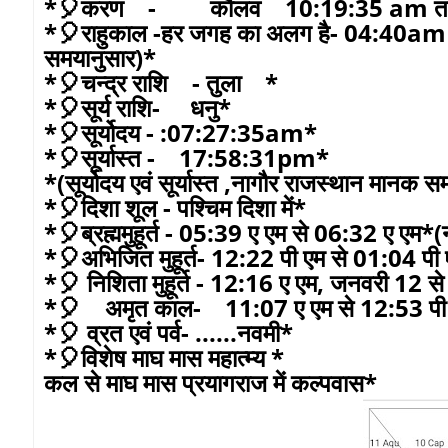
*🎈करण - कौलव 10:19:35 am तक त
*🎈राहुकाल -हर जगह का अलग है- 04:40am
समयानुसार)*
*🎈चन्द्र राशि - तुला *
*🎈सूर्य राशि- धनु*
*🎈सूर्योदय - :07:27:35am*
*🎈सूर्यास्त - 17:58:31pm*
*(सूर्योदय एवं सूर्यास्त ,नागौर राजस्थान मानक 
*🎈दिशा शूल - पश्चिम दिशा में*
*🎈ब्रह्ममुहूर्त - 05:39 ए एम से 06:32 ए एम
*🎈अभिजित मुहूर्त- 12:22 पी एम से 01:04 पी
*🎈 निशिता मुहूर्त - 12:16 ए एम, जनवरी 12 
*🎈 अमृत काल- 11:07 ए एम से 12:53 पी
*🎈 व्रत एवं पर्व- ......नवमी*
*🎈विशेष माघ मास महात्म्य *
कल से माघ मास प्रयागराज में कल्पवास*