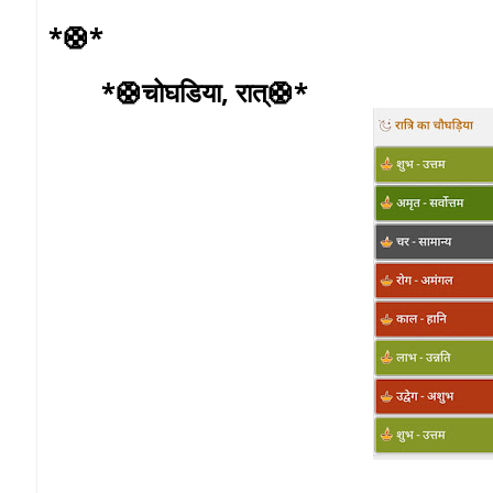
*🛟*
*🛟चोघडिया, रात्🛟*