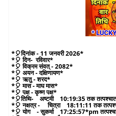
*🎈दिनांक - 11 जनवरी 2026*
*🎈 दिन- रविवार*
*🎈 विक्रम संवत् - 2082*
*🎈 अयन - दक्षिणायण*
*🎈 ऋतु - शरद*
*🎈 मास - माघ मास*
*🎈 पक्ष - कृष्ण पक्ष*
*🎈तिथि- अष्टमी 10:19:35 तक तत्पश्चात
*🎈 नक्षत्र - चित्रा 18:11:11 तक तत्
*🎈 योग - सुकर्मा 17:25:57*pm तत्पश्