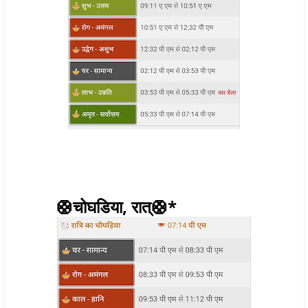
🛟चोघडिया, रात्🛟*