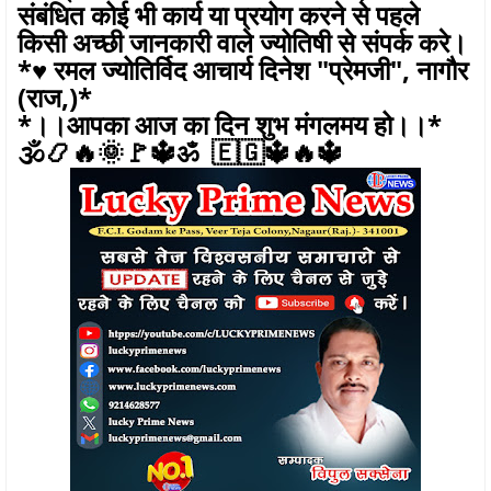
संबंधित कोई भी कार्य या प्रयोग करने से पहले
किसी अच्छी जानकारी वाले ज्योतिषी से संपर्क करे।
*♥️ रमल ज्योतिर्विद आचार्य दिनेश "प्रेमजी", नागौर
(राज,)*
*।।आपका आज का दिन शुभ मंगलमय हो।।*
🕉️📿🔥🌞🚩🔱ॐ 🇪🇬🔱🔥🔱