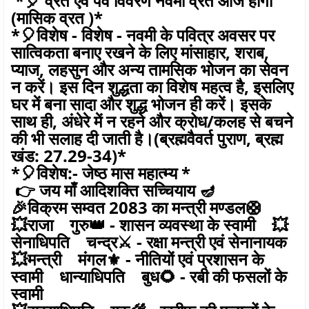
*🎈 व्रत एवं पर्व विवरण नवमी व्रत आज होगा
(मासिक व्रत )*
*🎈विशेष - विशेष - नवमी के पवित्र अवसर पर
सात्विकता बनाए रखने के लिए मांसाहार, शराब,
प्याज, लहसुन और अन्य तामसिक भोजन का सेवन
न करें। इस दिन शुद्धता का विशेष महत्व है, इसलिए
घर में बना सादा और शुद्ध भोजन ही करें। इसके
साथ ही, अंधेरे में न रहने और क्रोध/कलह से बचने
की भी सलाह दी जाती है।(ब्रह्मवैवर्त पुराण, ब्रह्म
खंड: 27.29-34)*
*🎈विशेष:- जेष्ठ मास महात्म्य *
👉 जय माँ आदिशक्ति सच्चियाय 🪔
🎉विक्रम सम्वत 2083 का मन्त्री मण्डल🛟
💥राजा गुरु👑 - शासन व्यवस्था के स्वामी 💥
सेनाधिपति चन्द्र⚔️ - रक्षा मन्त्री एवं सेनानायक
💥मन्त्री मंगल⚜️ - नीतियों एवं प्रशासन के
स्वामी धान्याधिपति बुध🌻 - रबी की फसलों के
स्वामी