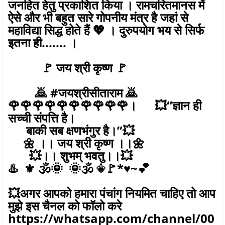
जनहित हेतु प्रकाशित किया । रामचरितमानस में
ऐसे और भी बहुत सारे गोपनीय मंत्र है जहां से
महाविद्या सिद्ध होते हैं 💖 । दुरुपयोग भय से सिर्फ
इतना ही....... ।
🚩 जय श्री कृष्ण 🚩
🙇 #जयश्रीसीताराम 🙇
🌹🌹🌹🌹🌹🌹🌹🌹🌹🌹। 💥“ज्ञान ही
सच्ची संपत्ति है।
बाकी सब क्षणभंगुर है।”💥
🌼 ।। जय श्री कृष्ण ।।🌼
💥।। शुभम् भवतु।।💥
♨️ ⚜️ 🕉🌞 🌞🕉 ⚜🚩*♥️~💕
💥अगर आपको हमारा पंचांग नियमित चाहिए तो आप
मुझे इस चैनल को फॉलो करे
https://whatsapp.com/channel/00