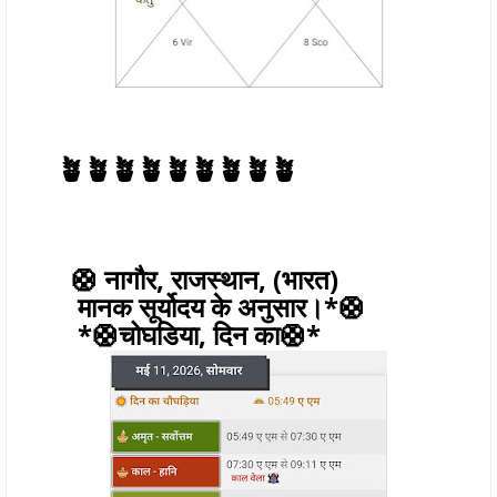
🪴🪴🪴🪴🪴🪴🪴🪴🪴
🛟 नागौर, राजस्थान, (भारत)
मानक सूर्योदय के अनुसार।*🛟
*🛟चोघडिया, दिन का🛟*