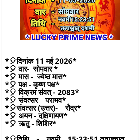
*🎈दिनांक 11 मई 2026*
*🎈 वार- सोमवार *
*🎈 मास - ज्येष्ठ मास*
*🎈 पक्ष - कृष्ण पक्ष*
*🎈 विक्रम संवत् - 2083*
*🎈 संवत्सर पराभव*
*🎈संवत्सर (उत्तर)- रौद्र*
*🎈 अयन - दक्षिणायण*
*🎈 ऋतु - शिशिर*
*🎈तिथि - नवमी 15:23:51 तत्पश्चात्