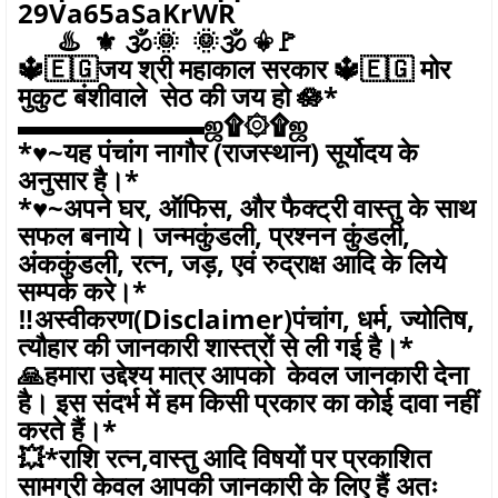
29Va65aSaKrWR
♨️ ⚜️ 🕉🌞 🌞🕉 ⚜🚩
🔱🇪🇬जय श्री महाकाल सरकार 🔱🇪🇬 मोर
मुकुट बंशीवाले सेठ की जय हो 🪷*
▬▬▬▬▬▬▬ஜ۩۞۩ஜ
*♥️~यह पंचांग नागौर (राजस्थान) सूर्योदय के
अनुसार है।*
*♥️~अपने घर, ऑफिस, और फैक्ट्री वास्तु के साथ
सफल बनाये। जन्मकुंडली, प्रश्नन कुंडली,
अंककुंडली, रत्न, जड़, एवं रुद्राक्ष आदि के लिये
सम्पर्क करे।*
‼️अस्वीकरण(Disclaimer)पंचांग, धर्म, ज्योतिष,
त्यौहार की जानकारी शास्त्रों से ली गई है।*
🙏हमारा उद्देश्य मात्र आपको केवल जानकारी देना
है। इस संदर्भ में हम किसी प्रकार का कोई दावा नहीं
करते हैं।*
💥*राशि रत्न,वास्तु आदि विषयों पर प्रकाशित
सामग्री केवल आपकी जानकारी के लिए हैं अतः