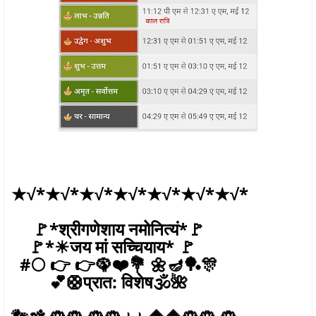
★√*★√*★√*★√*★√*★√*★√*
🚩*श्रीगणेशाय नमोनित्यं*🚩
🚩*☀जय मां सच्चियाय* 🚩
#🌕 👉 👉🦚❤️💐 🌼🪔🏓🎊
💕🛟प्रात: विशेष🕉️🌺