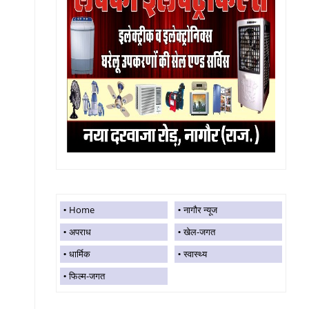
Home
नागौर न्यूज
अपराध
खेल-जगत
धार्मिक
स्वास्थ्य
फिल्म-जगत