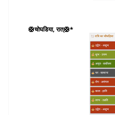
🛟चोघडिया, रात्🛟*