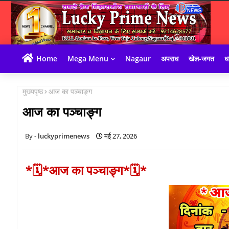
Home
Mega Menu
Nagaur
अपराध
खेल-जगत
धा
मुख्यपृष्ठ
आज का पञ्चाङ्ग
आज का पञ्चाङ्ग
luckyprimenews
मई 27, 2026
*🗓*आज का पञ्चाङ्ग*🗓*