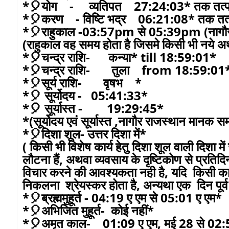
*🎈योग - व्यतिपत 27:24:03* तक तत्पश
*🎈करण - विष्टि भद्र 06:21:08* तक तत्प
*🎈राहुकाल -03:57pm से 05:39pm (नागौर 
(राहुकाल वह समय होता है जिसमे किसी भी नये अथव
*🎈चन्द्र राशि- कन्या* till 18:59:01*
*🎈चन्द्र राशि- तुला from 18:59:01
*🎈सूर्य राशि- वृषभ *
*🎈 सूर्योदय - 05:41:33*
*🎈 सूर्यास्त - 19:29:45*
*(सूर्योदय एवं सूर्यास्त ,नागौर राजस्थान मानक 
*🎈दिशा शूल- उत्तर दिशा में*
( किसी भी विशेष कार्य हेतु दिशा शूल वाली दिशा 
लौटना हैं, अथवा व्यवसाय के दृष्टिकोण से प्रति
विचार करने की आवश्यकता नही है, यदि किसी कारण व
निकलना श्रेयस्कर होता है, अन्यथा एक दिन पूर
*🎈ब्रह्ममुहूर्त - 04:19 ए एम से 05:01 ए एम*
*🎈अभिजित मुहूर्त- कोई नहीं*
*🎈अमृत काल- 01:09 ए एम, मई 28 से 02:5