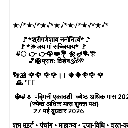
★√*★√*★√*★√*★√*★√*★√*
🚩*श्रीगणेशाय नमोनित्यं*🚩
🚩*☀जय मां सच्चियाय* 🚩
#🌕 👉 👉🦚❤️💐 🌼🪔🏓🎊
💕🛟प्रात: विशेष🕉️🌺
👣🕉️ 🌹🌹 🌹🌹।। 🔶🔶🌹🌹 🌹
🙏 "🧘‍♂️ ​
🔱#🌷 पद्मिनी एकादशी ज्येष्ठ अधिक मास 
(ज्येष्ठ अधिक मास शुक्ल पक्ष)
27 मई बुधवार 2026
शुभ मुहूर्त • पंचांग • माहात्म्य • पूजा-विधि • व्र