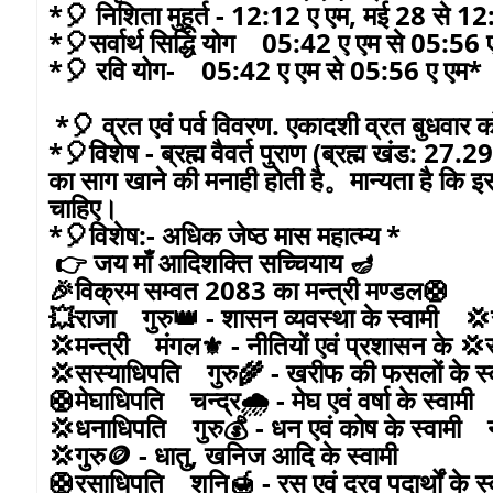
*🎈 निशिता मुहूर्त - 12:12 ए एम, मई 28 से 1
*🎈सर्वार्थ सिद्धि योग 05:42 ए एम से 05:56 
*🎈 रवि योग- 05:42 ए एम से 05:56 ए एम*
*🎈 व्रत एवं पर्व विवरण. एकादशी व्रत बुधवार 
*🎈विशेष - ब्रह्म वैवर्त पुराण (ब्रह्म खंड: 2
का साग खाने की मनाही होती है。मान्यता है कि इस
चाहिए।
*🎈विशेष:- अधिक जेष्ठ मास महात्म्य *
👉 जय माँ आदिशक्ति सच्चियाय 🪔
🎉विक्रम सम्वत 2083 का मन्त्री मण्डल🛟
💥राजा गुरु👑 - शासन व्यवस्था के स्वामी 💢से
💢मन्त्री मंगल⚜️ - नीतियों एवं प्रशासन के 💢
💢सस्याधिपति गुरु🌾 - खरीफ की फसलों के 
🛟मेघाधिपति चन्द्र🌧 - मेघ एवं वर्षा के स्वामी
💢धनाधिपति गुरु💰 - धन एवं कोष के स्वाम
💢गुरु🪙 - धातु, खनिज आदि के स्वामी
🛟रसाधिपति शनि🍯 - रस एवं द्रव पदार्थों क