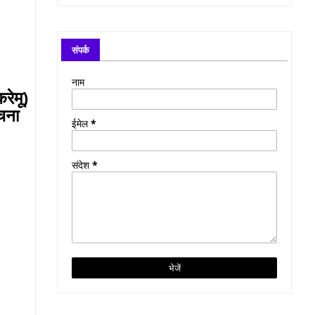
संपर्क
नाम
रेमू)
बचना
ईमेल
*
संदेश
*