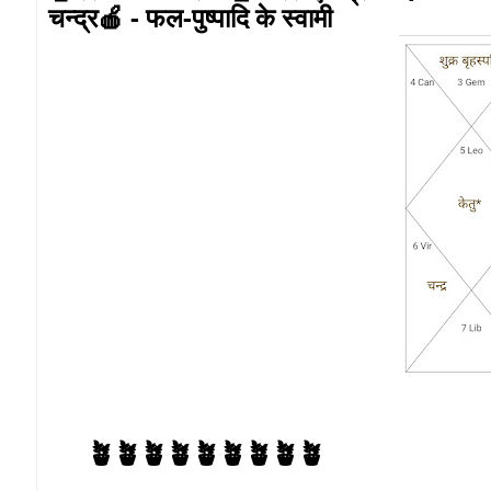
चन्द्र🍎 - फल-पुष्पादि के स्वामी
🪴🪴🪴🪴🪴🪴🪴🪴🪴