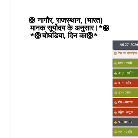
🛟 नागौर, राजस्थान, (भारत)
मानक सूर्योदय के अनुसार।*🛟
*🛟चोघडिया, दिन का🛟*