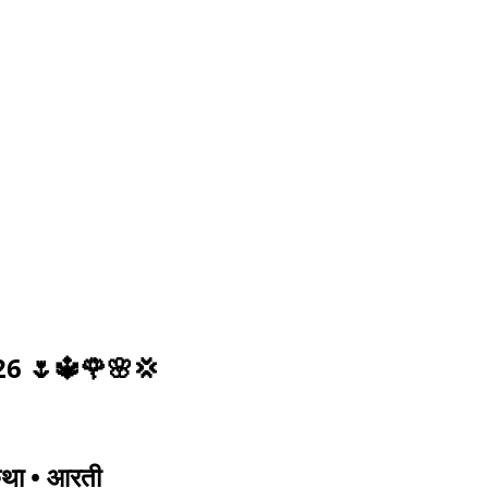
2026 🌷🔱🌹🌸💢
त-कथा • आरती