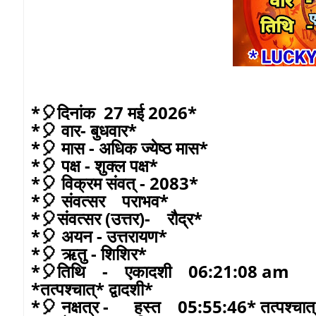
*🎈दिनांक 27 मई 2026*
*🎈 वार- बुधवार*
*🎈 मास - अधिक ज्येष्ठ मास*
*🎈 पक्ष - शुक्ल पक्ष*
*🎈 विक्रम संवत् - 2083*
*🎈 संवत्सर पराभव*
*🎈संवत्सर (उत्तर)- रौद्र*
*🎈 अयन - उत्तरायण*
*🎈 ऋतु - शिशिर*
*🎈तिथि - एकादशी 06:21:08 am
*तत्पश्चात्* द्वादशी*
*🎈 नक्षत्र - हस्त 05:55:46* तत्पश्चात् 